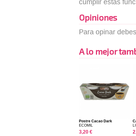
cumplir estas func
Opiniones
Para opinar debes
A lo mejor tambi
Postre Cacao Dark
C
ECOMIL
L
3,20 €
2