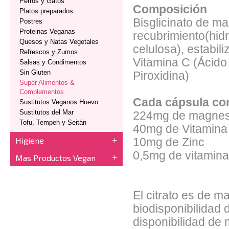
Perros y Gatos
Composición
Platos preparados
Bisglicinato de m
Postres
Proteinas Veganas
recubrimiento(hidr
Quesos y Natas Vegetales
celulosa), estabili
Refrescos y Zumos
Vitamina C (Ácido 
Salsas y Condimentos
Sin Gluten
Piroxidina)
Super Alimentos &
Complementos
Cada cápsula co
Sustitutos Veganos Huevo
Sustitutos del Mar
224mg de magnes
Tofu, Tempeh y Seitán
40mg de Vitamina
Higiene
10mg de Zinc
0,5mg de vitamin
Mas Productos Vegan
El citrato es de m
biodisponibilidad
disponibilidad de