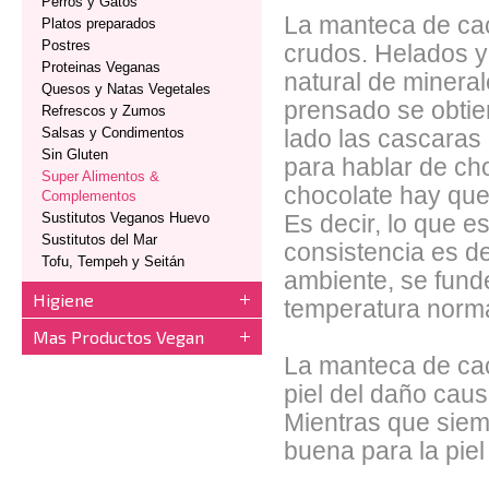
Perros y Gatos
La manteca de cac
Platos preparados
Postres
crudos. Helados y
Proteinas Veganas
natural de mineral
Quesos y Natas Vegetales
prensado se obtien
Refrescos y Zumos
Salsas y Condimentos
lado las cascaras
Sin Gluten
para hablar de ch
Super Alimentos &
chocolate hay que
Complementos
Sustitutos Veganos Huevo
Es decir, lo que e
Sustitutos del Mar
consistencia es d
Tofu, Tempeh y Seitán
ambiente, se funde
Higiene
temperatura norma
Mas Productos Vegan
La manteca de caca
piel del daño causa
Mientras que siem
buena para la piel