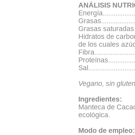
ANÁLISIS NUTRIC
Energía.................
Grasas...................
Grasas saturadas......
Hidratos de carbono....
de los cuales azúcares
Fibra.......................
Proteínas.................
Sal........................
Vegano, sin gluten
Ingredientes:
Manteca de Cacao
ecológica.
Modo de empleo: