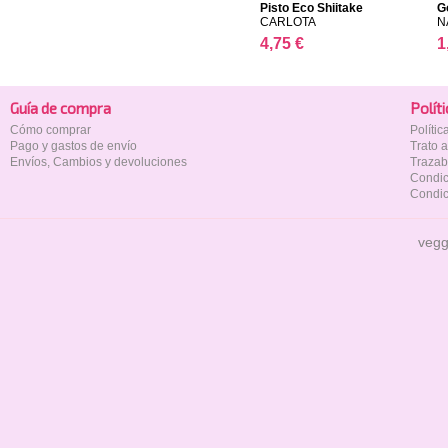
Pisto Eco Shiitake
G
CARLOTA
N
4,75 €
1
Guía de compra
Polí­t
Cómo comprar
Políti
Pago y gastos de envío
Trato 
Envíos, Cambios y devoluciones
Trazab
Condic
Condic
vegg