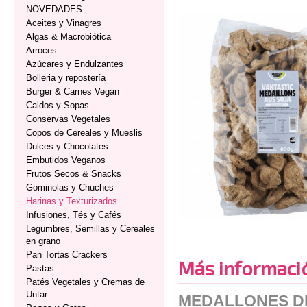
NOVEDADES
Aceites y Vinagres
Algas & Macrobiótica
Arroces
Azúcares y Endulzantes
Bolleria y repostería
Burger & Carnes Vegan
Caldos y Sopas
Conservas Vegetales
Copos de Cereales y Mueslis
Dulces y Chocolates
Embutidos Veganos
Frutos Secos & Snacks
Gominolas y Chuches
Harinas y Texturizados
Infusiones, Tés y Cafés
Legumbres, Semillas y Cereales
en grano
Pan Tortas Crackers
Más informaci
Pastas
Patés Vegetales y Cremas de
Untar
MEDALLONES D