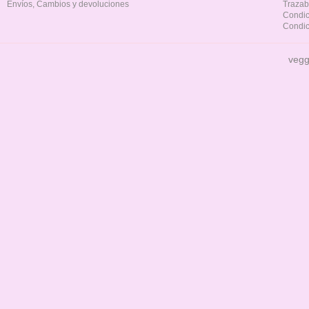
Envíos, Cambios y devoluciones
Trazab
Condic
Condic
vegg