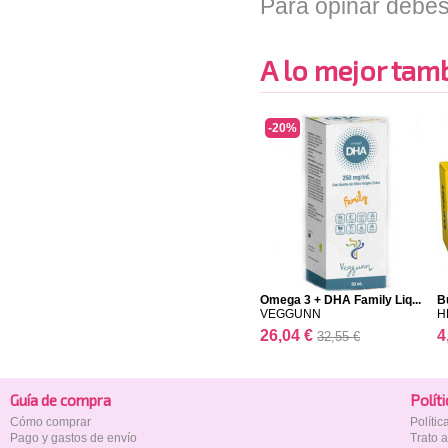
Para opinar debes
A lo mejor tambi
-20%
Omega 3 + DHA Family Liq...
B
VEGGUNN
H
26,04 €
4
32,55 €
Guía de compra
Polí­t
Cómo comprar
Políti
Pago y gastos de envío
Trato 