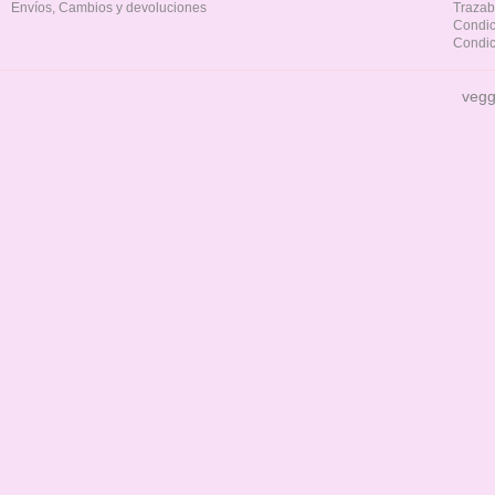
Envíos, Cambios y devoluciones
Trazab
Condic
Condic
vegg