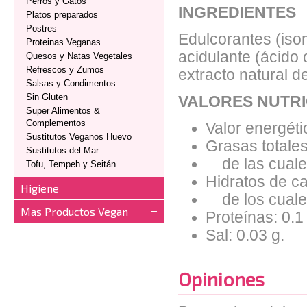
Perros y Gatos
INGREDIENTES
Platos preparados
Postres
Edulcorantes (isom
Proteinas Veganas
acidulante (ácido 
Quesos y Natas Vegetales
Refrescos y Zumos
extracto natural d
Salsas y Condimentos
Sin Gluten
VALORES NUTRI
Super Alimentos &
Complementos
Valor energéti
Sustitutos Veganos Huevo
Grasas totales
Sustitutos del Mar
de las cuales
Tofu, Tempeh y Seitán
Hidratos de ca
Higiene
de los cuales
Mas Productos Vegan
Proteínas: 0.1
Sal: 0.03 g.
Opiniones