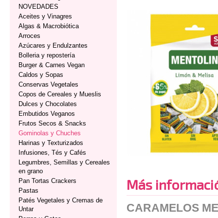
NOVEDADES
Aceites y Vinagres
Algas & Macrobiótica
Arroces
Azúcares y Endulzantes
Bolleria y repostería
Burger & Carnes Vegan
Caldos y Sopas
Conservas Vegetales
Copos de Cereales y Mueslis
Dulces y Chocolates
Embutidos Veganos
Frutos Secos & Snacks
Gominolas y Chuches
Harinas y Texturizados
Infusiones, Tés y Cafés
Legumbres, Semillas y Cereales
en grano
Más informaci
Pan Tortas Crackers
Pastas
Patés Vegetales y Cremas de
CARAMELOS MEN
Untar