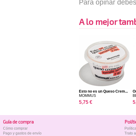
Para opinar debes
A lo mejor tambi
Esto no es un Queso Crem...
O
MOMMUS
B
5,75 €
5
Guía de compra
Polí­t
Cómo comprar
Políti
Pago y gastos de envío
Trato 