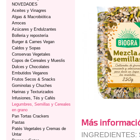
NOVEDADES
Aceites y Vinagres
Algas & Macrobiótica
Arroces
Azúcares y Endulzantes
Bolleria y repostería
Burger & Carnes Vegan
Caldos y Sopas
Conservas Vegetales
Copos de Cereales y Mueslis
Dulces y Chocolates
Embutidos Veganos
Frutos Secos & Snacks
Gominolas y Chuches
Harinas y Texturizados
Infusiones, Tés y Cafés
Legumbres, Semillas y Cereales
en grano
Pan Tortas Crackers
Más informaci
Pastas
Patés Vegetales y Cremas de
INGREDIENTES: Se
Untar