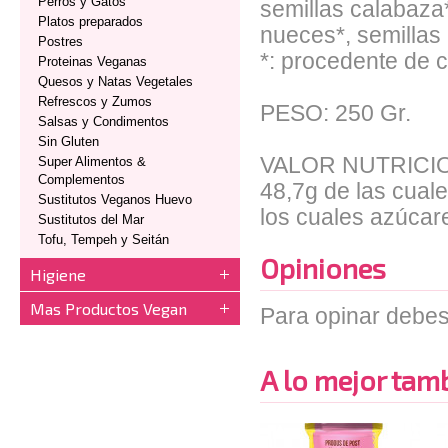
Perros y Gatos
semillas calabaza
Platos preparados
nueces*, semillas
Postres
*: procedente de c
Proteinas Veganas
Quesos y Natas Vegetales
Refrescos y Zumos
PESO: 250 Gr.
Salsas y Condimentos
Sin Gluten
VALOR NUTRICIONA
Super Alimentos &
Complementos
48,7g de las cual
Sustitutos Veganos Huevo
los cuales azúcare
Sustitutos del Mar
Tofu, Tempeh y Seitán
Opiniones
Higiene
Mas Productos Vegan
Para opinar debes
A lo mejor tambi