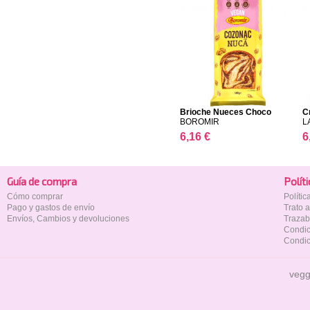
Brioche Nueces Choco
C
BOROMIR
L
6,16 €
6
Guía de compra
Polí­t
Cómo comprar
Políti
Pago y gastos de envío
Trato 
Envíos, Cambios y devoluciones
Trazab
Condic
Condic
vegg