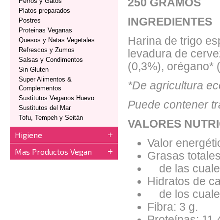
250 GRAMOS
Perros y Gatos
Platos preparados
INGREDIENTES
Postres
Proteinas Veganas
Harina de trigo es
Quesos y Natas Vegetales
Refrescos y Zumos
levadura de cerve
Salsas y Condimentos
(0,3%), orégano* 
Sin Gluten
Super Alimentos &
*De agricultura ec
Complementos
Sustitutos Veganos Huevo
Puede contener tr
Sustitutos del Mar
Tofu, Tempeh y Seitán
VALORES NUTRI
Higiene
Valor energéti
Mas Productos Vegan
Grasas totales
de las cuales
Hidratos de ca
de los cuales
Fibra: 3 g.
Proteínas: 11.