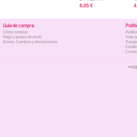
6,05 €
4
Guía de compra
Polí­t
Cómo comprar
Políti
Pago y gastos de envío
Trato 
Envíos, Cambios y devoluciones
Trazab
Condic
Condic
vegg