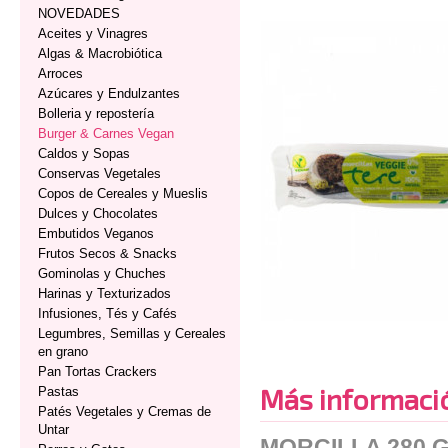
NOVEDADES
Aceites y Vinagres
Algas & Macrobiótica
Arroces
Azúcares y Endulzantes
Bolleria y repostería
Burger & Carnes Vegan
Caldos y Sopas
Conservas Vegetales
Copos de Cereales y Mueslis
Dulces y Chocolates
Embutidos Veganos
Frutos Secos & Snacks
Gominolas y Chuches
Harinas y Texturizados
Infusiones, Tés y Cafés
Legumbres, Semillas y Cereales
en grano
Pan Tortas Crackers
Más informaci
Pastas
Patés Vegetales y Cremas de
Untar
MORCILLA 280