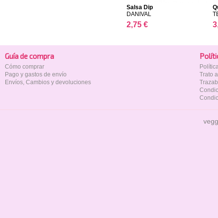
Salsa Dip
Q
DANIVAL
T
2,75 €
3
Guía de compra
Polí­t
Cómo comprar
Políti
Pago y gastos de envío
Trato 
Envíos, Cambios y devoluciones
Trazab
Condic
Condic
vegg