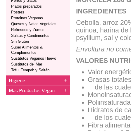
Perros y Gatos
Platos preparados
INGREDIENTES
Postres
Proteinas Veganas
Cebolla, arroz 20%
Quesos y Natas Vegetales
quinoa, harina de 
Refrescos y Zumos
Salsas y Condimentos
psyllium, sal y co
Sin Gluten
Super Alimentos &
Envoltura no come
Complementos
Sustitutos Veganos Huevo
VALORES NUTRI
Sustitutos del Mar
Tofu, Tempeh y Seitán
Valor energéti
Grasas totales
Higiene
de las cuales
Mas Productos Vegan
Monoinsaturad
Poliinsaturada
Hidratos de ca
de los cuales
Fibra alimentar