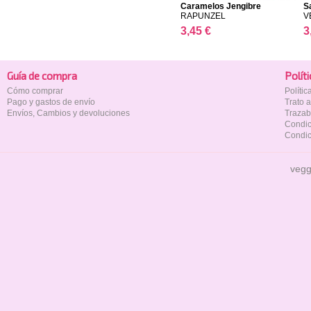
Caramelos Jengibre
S
RAPUNZEL
V
3,45 €
3
Guía de compra
Polí­t
Cómo comprar
Políti
Pago y gastos de envío
Trato 
Envíos, Cambios y devoluciones
Trazab
Condic
Condic
vegg