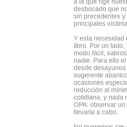
a la que rige nue
desbocado que nos
sin precedentes y
principales víctim
Y esta necesidad 
libro. Por un lad
modo fácil, sabros
nadie. Para ello e
desde desayunos h
sugerente abanico 
ocasiones especial
reducción al mínim
cotidiana, y nada 
OPA: observar un 
llevarla a cabo.
No queremos ser e