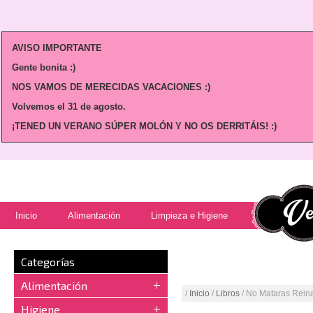
AVISO IMPORTANTE
Gente bonita :)
NOS VAMOS DE MERECIDAS VACACIONES :)
Volvemos
el 31 de agosto.
¡TENED UN VERANO SÚPER MOLÓN Y NO OS DERRITÁIS! :)
Inicio
Alimentación
Limpieza e Higiene
Categorías
Alimentación
/
Inicio
/
Libros
/ No Mataras Reina
Higiene