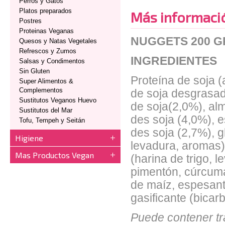
Perros y Gatos
Platos preparados
Más informaci
Postres
Proteinas Veganas
NUGGETS 200 
Quesos y Natas Vegetales
Refrescos y Zumos
INGREDIENTES
Salsas y Condimentos
Sin Gluten
Proteína de soja (
Super Alimentos &
Complementos
de soja desgrasada
Sustitutos Veganos Huevo
de soja(2,0%), alm
Sustitutos del Mar
des soja (4,0%), e
Tofu, Tempeh y Seitán
des soja (2,7%), g
Higiene
levadura, aromas) 
Mas Productos Vegan
(harina de trigo, 
pimentón, cúrcuma)
de maíz, espesant
gasificante (bicar
Puede contener tr