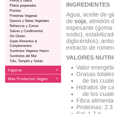
Perros y Gatos
INGREDIENTES
Platos preparados
Postres
Agua, aceite de gi
Proteinas Veganas
de
soja
, almidón 
Quesos y Natas Vegetales
Refrescos y Zumos
espesante (goma gu
Salsas y Condimentos
sodio), estabiliza
Sin Gluten
diglicéridos), ant
Super Alimentos &
Complementos
extracto de romero
Sustitutos Veganos Huevo
Sustitutos del Mar
VALORES NUTRI
Tofu, Tempeh y Seitán
Valor energéti
Higiene
Grasas totales
Mas Productos Vegan
de las cuales
Hidratos de ca
de los cuales
Fibra alimentar
Proteínas: 2.3
Sal: 1.7 g.