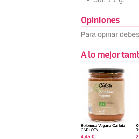
Opiniones
Para opinar debes
A lo mejor tambi
Boloñesa Vegana Carlota
K
CARLOTA
R
4,45 €
2