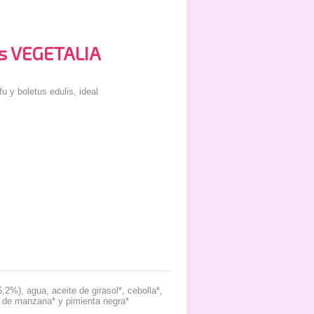
us VEGETALIA
u y boletus edulis, ideal
5,2%), agua, aceite de girasol*, cebolla*,
re de manzana* y pimienta negra*