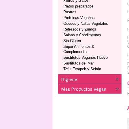
Perros y Gatos
(
Platos preparados
Postres
L
Proteinas Veganas
P
Quesos y Natas Vegetales
Refrescos y Zumos
Salsas y Condimentos
Sin Gluten
Super Alimentos &
-
Complementos
H
Sustitutos Veganos Huevo
-
Sustitutos del Mar
F
P
Tofu, Tempeh y Seitán
S
Higiene
Mas Productos Vegan
P