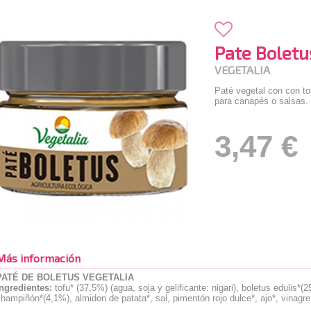
Pate Bolet
VEGETALIA
Paté vegetal con con tof
para canapés o salsas.
3,47 €
Más información
PATÉ DE BOLETUS VEGETALIA
Ingredientes:
tofu* (37,5%) (agua, soja y gelificante: nigari), boletus edulis*(2
hampiñón*(4,1%), almidon de patata*, sal, pimentón rojo dulce*, ajo*, vinag