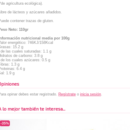
*de agricultura ecológica).
ibre de lácteos y azúcares añadidos.
uede contener trazas de gluten.
Peso Neto: 110gr
Información nutricional media por 100g
Valor energético: 746KJ/158Kcal
Grasas: 15.2 g
 de las cuales saturadas: 1.1 g
idratos de carbono: 3.8 g
 de los cuales azúcares: 0.5 g
ibras: 1.3 g
roteinas: 6.4 g
al: 1.9 g
Opiniones
ara opinar debes estar registrado.
Regístrate
o
inicia sesión
.
A lo mejor también te interesa...
-35%