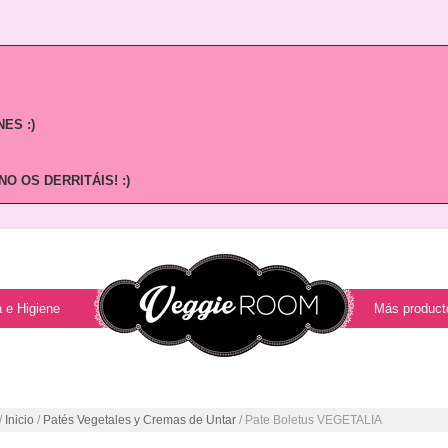
ES :)
O OS DERRITÁIS! :)
 e Higiene
Más product
/
Inicio
/
Patés Vegetales y Cremas de Untar
/ Pate Boletus VEGETALIA