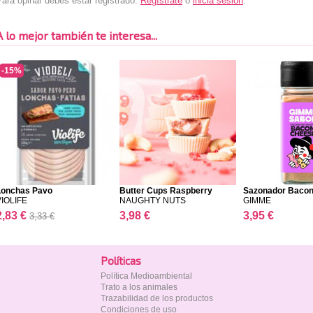
ara opinar debes estar registrado.
Regístrate
o
inicia sesión
.
A lo mejor también te interesa...
-15%
Lonchas Pavo
Butter Cups Raspberry
Sazonador Baco
VIOLIFE
NAUGHTY NUTS
GIMME
2,83 €
3,98 €
3,95 €
3,33 €
Polí­ticas
Política Medioambiental
Trato a los animales
Trazabilidad de los productos
Condiciones de uso