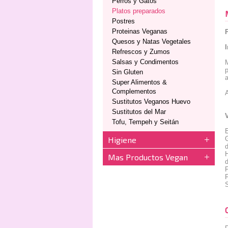
Perros y Gatos
Platos preparados
Postres
Proteinas Veganas
Quesos y Natas Vegetales
Refrescos y Zumos
Salsas y Condimentos
M
p
Sin Gluten
a
Super Alimentos &
Complementos
A
Sustitutos Veganos Huevo
Sustitutos del Mar
Tofu, Tempeh y Seitán
E
Higiene
d
H
Mas Productos Vegan
d
P
F
S