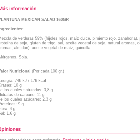
Más información
PLANTUNA MEXICAN SALAD 160GR
Ingredientes:
ezcla de verduras 59% (frijoles rojos, maíz dulce, pimiento rojo, zanahoria),
roteína de soja, gluten de trigo, sal, aceite vegetal de soja, natural aromas, 
romas, almidón), aceite vegetal de maíz, guindilla.
lérgenos. Soja.
Valor Nutricional
(Por cada 100 gr.)
nergía: 748 kJ / 179 kcal
Grasas: 10 g
e las cuales saturadas: 0,8 g
idratos de carbono: 11 g
e los cuales azúcares: 2,3 g
roteínas: 9 g
ibra: 4 g
al: 1,6 g
Opiniones