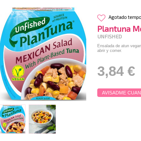
Agotado temp
Plantuna M
UNFISHED
Ensalada de atun vegano
abrir y comer.
3,84 €
AVISADME CUAN