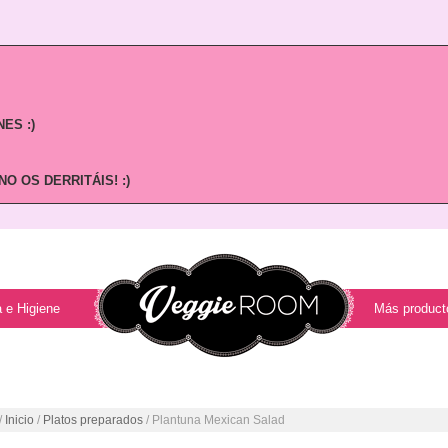
ES :)
O OS DERRITÁIS! :)
 e Higiene
Más product
/
Inicio
/
Platos preparados
/ Plantuna Mexican Salad