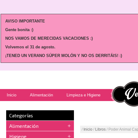
AVISO IMPORTANTE
Gente bonita :)
NOS VAMOS DE MERECIDAS VACACIONES :)
Volvemos
el 31 de agosto.
¡TENED UN VERANO SÚPER MOLÓN Y NO OS DERRITÁIS! :)
Inicio
Alimentación
Limpieza e Higiene
Categorías
Alimentación
/
Inicio
/
Libros
/ Poder Animal Ca
Higiene