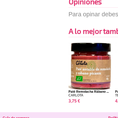
Opiniones
Para opinar debes
A lo mejor tambi
Paté Remolacha Rábano ...
P
CARLOTA
T
3,75 €
4