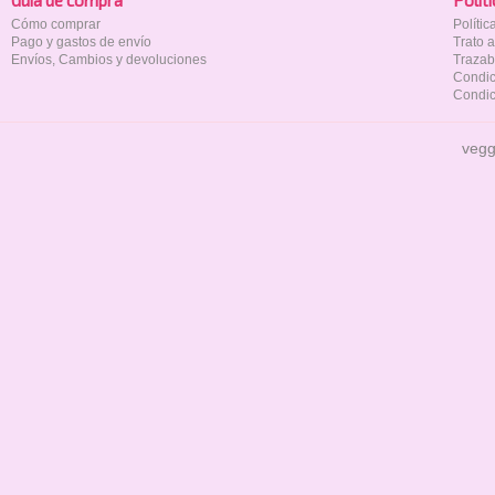
Guía de compra
Polí­t
Cómo comprar
Políti
Pago y gastos de envío
Trato 
Envíos, Cambios y devoluciones
Trazab
Condic
Condic
vegg