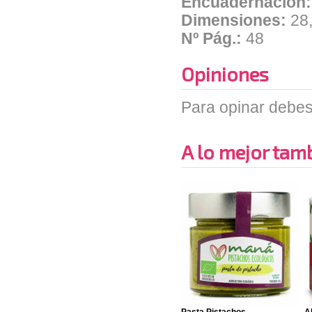
Encuadernación
Dimensiones:
28
Nº Pág.:
48
Opiniones
Para opinar debes
A lo mejor tambi