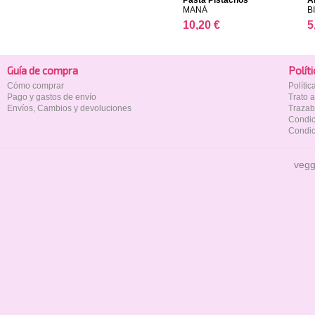
Pasta Pistachos
A
MANÁ
B
10,20 €
5
Guía de compra
Polí­t
Cómo comprar
Políti
Pago y gastos de envío
Trato 
Envíos, Cambios y devoluciones
Trazab
Condic
Condic
vegg