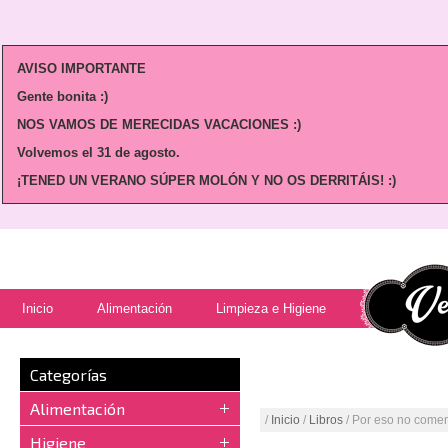
AVISO IMPORTANTE
Gente bonita :)
NOS VAMOS DE MERECIDAS VACACIONES :)
Volvemos
el 31 de agosto.
¡TENED UN VERANO SÚPER MOLÓN Y NO OS DERRITÁIS! :)
Inicio
Alimentación
Limpieza e Higiene
Categorías
Alimentación
/
Inicio
/
Libros
/ Por eso no come
Higiene