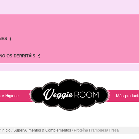
ES :)
O OS DERRITÁIS! :)
 e Higiene
Más product
/
Inicio
/
Super Alimentos & Complementos
/ Proteína Frambuesa Fresa