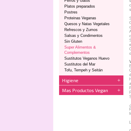
Perros y Gatos
v
c
Platos preparados
s
Postres
Proteinas Veganas
G
Quesos y Natas Vegetales
c
Refrescos y Zumos
A
Salsas y Condimentos
c
S
Sin Gluten
e
Super Alimentos &
C
Complementos
o
Sustitutos Veganos Huevo
Sustitutos del Mar
Tofu, Tempeh y Seitán
d
H
Higiene
F
Mas Productos Vegan
F
f
L