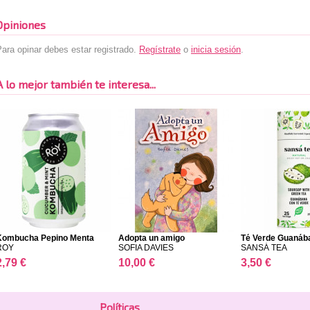
Opiniones
ara opinar debes estar registrado.
Regístrate
o
inicia sesión
.
A lo mejor también te interesa...
Kombucha Pepino Menta
Adopta un amigo
Té Verde Guanáb
ROY
SOFIA DAVIES
SANSÁ TEA
2,79 €
10,00 €
3,50 €
Polí­ticas