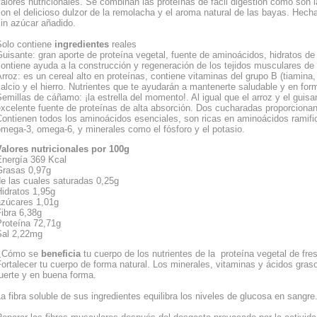
alores nutricionales. Se combinan las proteínas de fácil digestión como son 
on el delicioso dulzor de la remolacha y el aroma natural de las bayas. Hecha
in azúcar añadido.
Solo contiene
ingredientes
reales
uisante: gran aporte de proteína vegetal, fuente de aminoácidos, hidratos de 
ontiene ayuda a la construcción y regeneración de los tejidos musculares de
rroz: es un cereal alto en proteínas, contiene vitaminas del grupo B (tiamina,
alcio y el hierro. Nutrientes que te ayudarán a mantenerte saludable y en for
emillas de cáñamo: ¡la estrella del momento!. Al igual que el arroz y el gui
xcelente fuente de proteínas de alta absorción. Dos cucharadas proporcionan 
ontienen todos los aminoácidos esenciales, son ricas en aminoácidos ramifi
mega-3, omega-6, y minerales como el fósforo y el potasio.
Valores nutricionales por 100g
Energía 369 Kcal
Grasas 0,97g
e las cuales saturadas 0,25g
idratos 1,95g
azúcares 1,01g
ibra 6,38g
Proteína 72,71g
Sal 2,22mg
¿Cómo se
beneficia
tu cuerpo de los nutrientes de la proteína vegetal de fr
ortalecer tu cuerpo de forma natural. Los minerales, vitaminas y ácidos gra
uerte y en buena forma.
a fibra soluble de sus ingredientes equilibra los niveles de glucosa en sangre