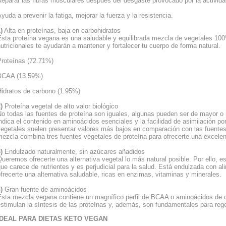
eparar las fibras musculares después del desgaste provocado por la actividad
yuda a prevenir la fatiga, mejorar la fuerza y la resistencia.
)
Alta en proteínas, baja en carbohidratos
sta proteína vegana es una saludable y equilibrada mezcla de vegetales 100
utricionales te ayudarán a mantener y fortalecer tu cuerpo de forma natural.
Proteínas (72.71%)
BCAA (13.59%)
Hidratos de carbono (1.95%)
)
Proteína vegetal de alto valor biológico
o todas las fuentes de proteína son iguales, algunas pueden ser de mayor o m
ndica el contenido en aminoácidos esenciales y la facilidad de asimilación p
vegetales suelen presentar valores más bajos en comparación con las fuentes
ezcla combina tres fuentes vegetales de proteína para ofrecerte una excelent
3)
Endulzado naturalmente, sin azúcares añadidos
ueremos ofrecerte una alternativa vegetal lo más natural posible. Por ello, es
ue carece de nutrientes y es perjudicial para la salud. Está endulzada con a
frecerte una alternativa saludable, ricas en enzimas, vitaminas y minerales.
4)
Gran fuente de aminoácidos
Esta mezcla vegana contiene un magnífico perfil de BCAA o aminoácidos de c
stimulan la síntesis de las proteínas y, además, son fundamentales para rege
IDEAL PARA DIETAS KETO VEGAN