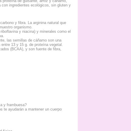
la proteína de guisante, arroz y cáñamo,
 con ingredientes ecológicos, sin gluten y
carbono y fibra. La arginina natural que
 nuestro organismo.
 riboflavina y niacina) y minerales como el
ma.
sante, las semillas de cáñamo son una
entre 13 y 15 g. de proteína vegetal.
cados (BCAA), y son fuente de fibra,
esa y frambuesa?
sos te ayudarán a mantener un cuerpo
.