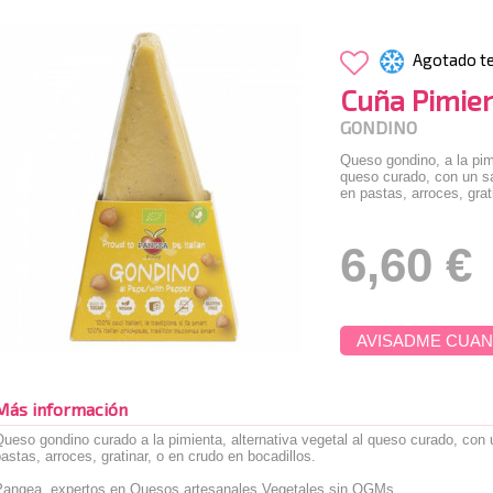
Agotado t
Cuña Pimie
GONDINO
Queso gondino, a la pimi
queso curado, con un sab
en pastas, arroces, grat
6,60 €
AVISADME CUAN
Más información
ueso gondino curado a la pimienta, alternativa vegetal al queso curado, con un
astas, arroces, gratinar, o en crudo en bocadillos.
Pangea, expertos en Quesos artesanales Vegetales sin OGMs.