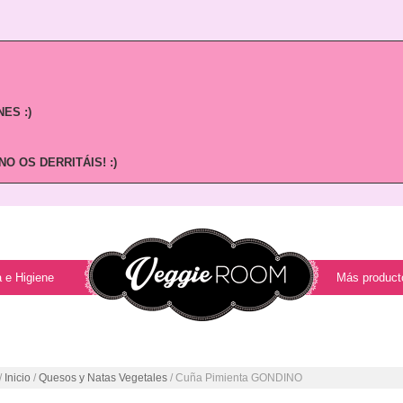
ES :)
O OS DERRITÁIS! :)
 e Higiene
Más product
/
Inicio
/
Quesos y Natas Vegetales
/ Cuña Pimienta GONDINO