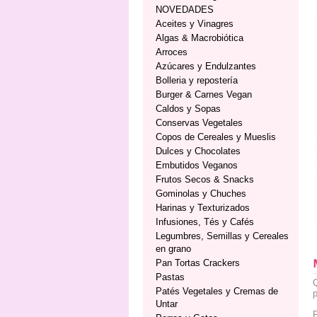
NOVEDADES
Aceites y Vinagres
Algas & Macrobiótica
Arroces
Azúcares y Endulzantes
Bolleria y repostería
Burger & Carnes Vegan
Caldos y Sopas
Conservas Vegetales
Copos de Cereales y Mueslis
Dulces y Chocolates
Embutidos Veganos
Frutos Secos & Snacks
Gominolas y Chuches
Harinas y Texturizados
Infusiones, Tés y Cafés
Legumbres, Semillas y Cereales
en grano
Pan Tortas Crackers
Pastas
Q
Patés Vegetales y Cremas de
p
Untar