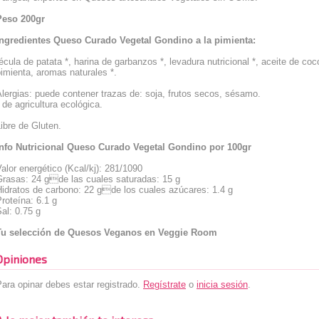
Peso 200gr
Ingredientes Queso Curado Vegetal Gondino a la pimienta:
écula de patata *, harina de garbanzos *, levadura nutricional *, aceite de coco
imienta, aromas naturales *.
lergias: puede contener trazas de: soja, frutos secos, sésamo.
 de agricultura ecológica.
ibre de Gluten.
Info Nutricional Queso Curado Vegetal Gondino por 100gr
alor energético (Kcal/kj): 281/1090
Grasas: 24 gde las cuales saturadas: 15 g
Hidratos de carbono: 22 gde los cuales azúcares: 1.4 g
roteína: 6.1 g
al: 0.75 g
Tu selección de Quesos Veganos en Veggie Room
Opiniones
ara opinar debes estar registrado.
Regístrate
o
inicia sesión
.