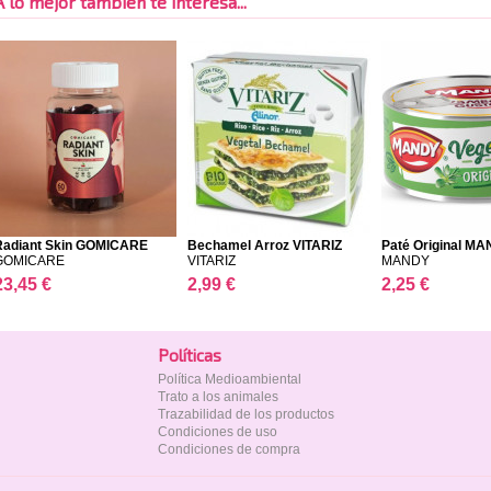
A lo mejor también te interesa...
Radiant Skin GOMICARE
Bechamel Arroz VITARIZ
Paté Original M
GOMICARE
VITARIZ
MANDY
23,45 €
2,99 €
2,25 €
Polí­ticas
Política Medioambiental
Trato a los animales
Trazabilidad de los productos
Condiciones de uso
Condiciones de compra