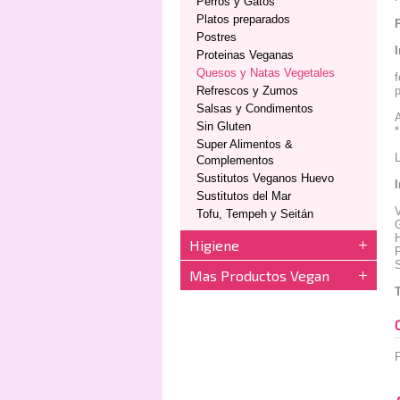
Perros y Gatos
Platos preparados
Postres
Proteinas Veganas
Quesos y Natas Vegetales
f
Refrescos y Zumos
p
Salsas y Condimentos
A
Sin Gluten
*
Super Alimentos &
L
Complementos
Sustitutos Veganos Huevo
Sustitutos del Mar
V
Tofu, Tempeh y Seitán
Higiene
P
S
Mas Productos Vegan
P