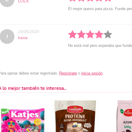
LOLA
El mejor queso para pizza. Funde per
24/06/2020
Rated: 4 stars
I
Irene
No está mal pero esperaba que fundi
ara opinar debes estar registrado.
Regístrate
o
inicia sesión
.
A lo mejor también te interesa...