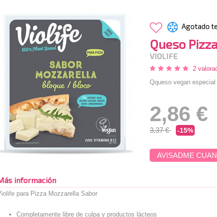
Agotado t
Queso Pizza
VIOLIFE
2 valora
Qqueso vegan especial P
2,86 €
3,37 €
-15%
AVISADME CUAN
Más información
iolife para Pizza Mozzarella Sabor
Completamente libre de culpa y productos lácteos