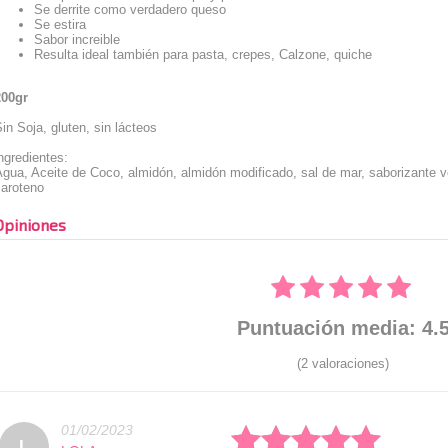
Se derrite como verdadero queso
Se estira
Sabor increible
Resulta ideal también para pasta, crepes, Calzone, quiche
200gr
in Soja, gluten, sin lácteos
ngredientes:
gua, Aceite de Coco, almidón, almidón modificado, sal de mar, saborizante ve
caroteno
Opiniones
Puntuación media: 4.
(2 valoraciones)
01/02/2023
Rated: 5 stars
L