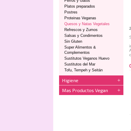
Perros y Gatos
Platos preparados
Postres
Proteinas Veganas
Quesos y Natas Vegetales
Refrescos y Zumos
Salsas y Condimentos
S
Sin Gluten
i
Super Alimentos &
A
Complementos
Sustitutos Veganos Huevo
Sustitutos del Mar
Tofu, Tempeh y Seitán
Higiene
Mas Productos Vegan