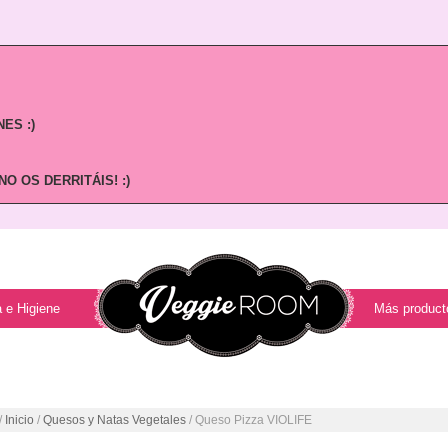
ES :)
O OS DERRITÁIS! :)
 e Higiene
Más product
/
Inicio
/
Quesos y Natas Vegetales
/ Queso Pizza VIOLIFE