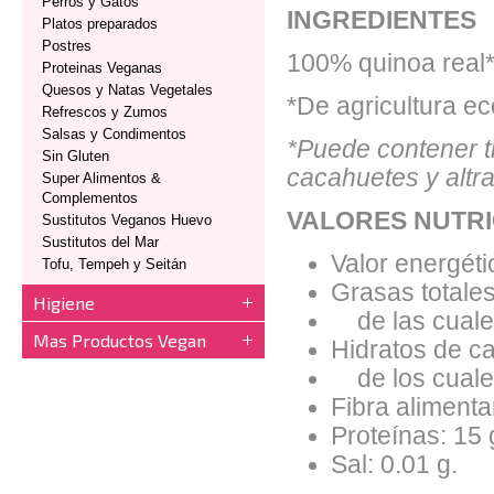
Perros y Gatos
INGREDIENTES
Platos preparados
Postres
100% quinoa real*
Proteinas Veganas
Quesos y Natas Vegetales
*De agricultura ec
Refrescos y Zumos
Salsas y Condimentos
*Puede contener tr
Sin Gluten
cacahuetes y altr
Super Alimentos &
Complementos
VALORES NUTRI
Sustitutos Veganos Huevo
Sustitutos del Mar
Valor energéti
Tofu, Tempeh y Seitán
Grasas totales
Higiene
de las cuales
Mas Productos Vegan
Hidratos de ca
de los cuales
Fibra alimentar
Proteínas: 15 
Sal: 0.01 g.