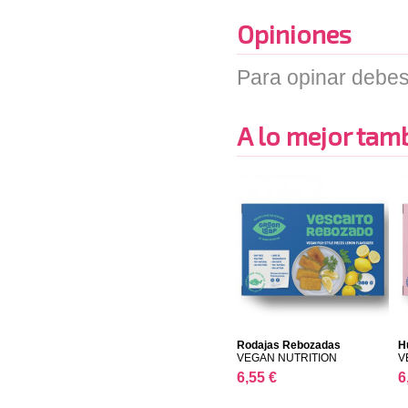
Opiniones
Para opinar debes
A lo mejor tambi
Rodajas Rebozadas
H
Pescad...
VEGAN NUTRITION
V
6,55 €
6