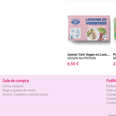
Jamon York Vegan en Lonc...
P
VEGAN NUTRITION
M
6,55 €
2
Guía de compra
Polí­t
Cómo comprar
Políti
Pago y gastos de envío
Trato 
Envíos, Cambios y devoluciones
Trazab
Condic
Condic
vegg