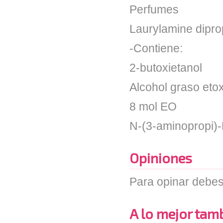
Perfumes
Laurylamine dipr
-Contiene:
2-butoxietanol
Alcohol graso etox
8 mol EO
N-(3-aminopropi)
Opiniones
Para opinar debes
A lo mejor tambi