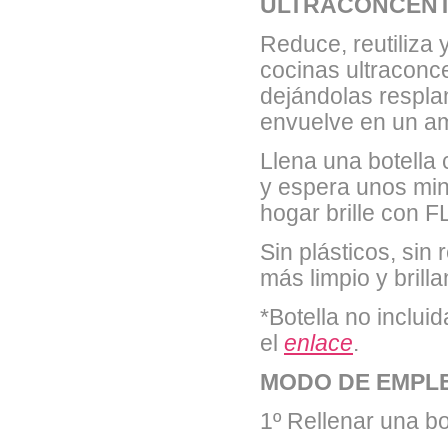
ULTRACONCENT
Reduce, reutiliza 
cocinas ultraconce
dejándolas respla
envuelve en un am
Llena una botella 
y espera unos minu
hogar brille con 
Sin plásticos, sin
más limpio y brilla
*Botella no inclui
el
enlace
.
MODO DE EMPL
1º Rellenar una bo