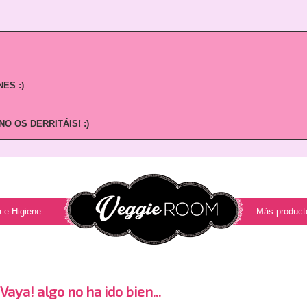
ES :)
O OS DERRITÁIS! :)
 e Higiene
Más product
¡Vaya! algo no ha ido bien...