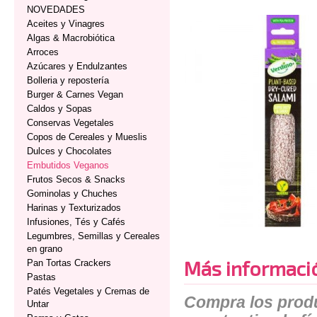
NOVEDADES
Aceites y Vinagres
Algas & Macrobiótica
Arroces
Azúcares y Endulzantes
Bolleria y repostería
Burger & Carnes Vegan
Caldos y Sopas
Conservas Vegetales
Copos de Cereales y Mueslis
Dulces y Chocolates
Embutidos Veganos
Frutos Secos & Snacks
Gominolas y Chuches
Harinas y Texturizados
Infusiones, Tés y Cafés
Legumbres, Semillas y Cereales
en grano
Más informaci
Pan Tortas Crackers
Pastas
Patés Vegetales y Cremas de
Compra los produ
Untar