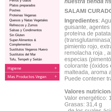
nuestra tienda fí
Perros y Gatos
Platos preparados
SALAMI CURAD
Postres
Proteinas Veganas
Ingredientes
: Ag
Quesos y Natas Vegetales
Refrescos y Zumos
guisante, agentes
Salsas y Condimentos
proteína de patata
Sin Gluten
(transglutaminasa)
Super Alimentos &
Complementos
pimiento rojo, ext
Sustitutos Veganos Huevo
remolacha roja , a
Sustitutos del Mar
especias (pimentón
Tofu, Tempeh y Seitán
colorante (óxidos 
Higiene
malteada, aroma 
Mas Productos Vegan
Puede contener tra
Valores nutricio
Valor energético: 
Grasas: 31,4 g
- de los cuales ác