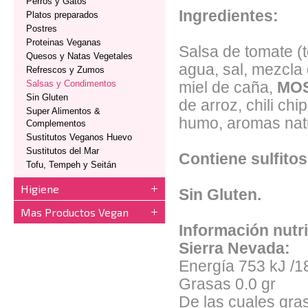
Perros y Gatos
Ingredientes:
Platos preparados
Postres
Proteinas Veganas
Salsa de tomate (
Quesos y Natas Vegetales
agua, sal, mezcla
Refrescos y Zumos
Salsas y Condimentos
miel de caña,
MO
Sin Gluten
de arroz, chili ch
Super Alimentos &
humo, aromas nat
Complementos
Sustitutos Veganos Huevo
Sustitutos del Mar
Contiene sulfitos
Tofu, Tempeh y Seitán
Higiene
Sin Gluten.
Mas Productos Vegan
Información nutr
Sierra Nevada:
Energía 753 kJ /1
Grasas 0.0 gr
De las cuales gra