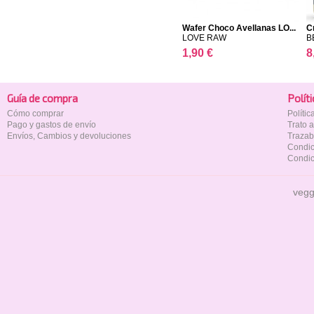
Wafer Choco Avellanas LO...
C
LOVE RAW
B
1,90 €
8
Guía de compra
Polí­t
Cómo comprar
Políti
Pago y gastos de envío
Trato 
Envíos, Cambios y devoluciones
Trazab
Condic
Condic
vegg