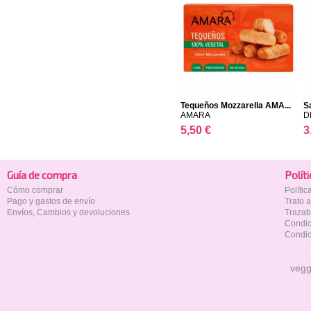
Tequeños Mozzarella AMA...
S
AMARA
D
5,50 €
3
Guía de compra
Polí­t
Cómo comprar
Políti
Pago y gastos de envío
Trato 
Envíos, Cambios y devoluciones
Trazab
Condic
Condic
vegg