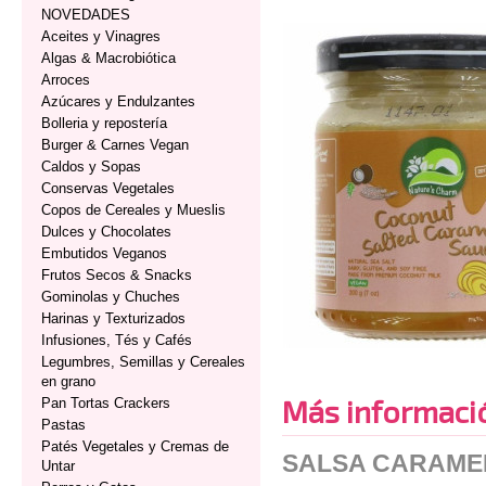
NOVEDADES
Aceites y Vinagres
Algas & Macrobiótica
Arroces
Azúcares y Endulzantes
Bolleria y repostería
Burger & Carnes Vegan
Caldos y Sopas
Conservas Vegetales
Copos de Cereales y Mueslis
Dulces y Chocolates
Embutidos Veganos
Frutos Secos & Snacks
Gominolas y Chuches
Harinas y Texturizados
Infusiones, Tés y Cafés
Legumbres, Semillas y Cereales
en grano
Más informaci
Pan Tortas Crackers
Pastas
Patés Vegetales y Cremas de
SALSA CARAME
Untar