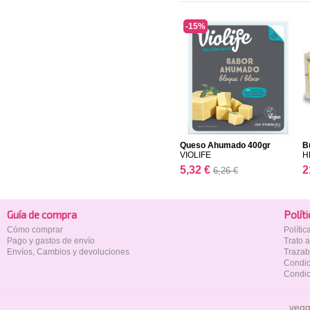
-15%
Queso Ahumado 400gr
B
VIOLIFE
H
5,32 €
2
6,26 €
Guía de compra
Polí­t
Cómo comprar
Políti
Pago y gastos de envío
Trato 
Envíos, Cambios y devoluciones
Trazab
Condic
Condic
vegg