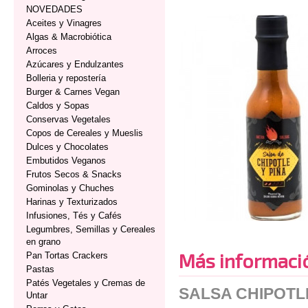
NOVEDADES
Aceites y Vinagres
Algas & Macrobiótica
Arroces
Azúcares y Endulzantes
Bolleria y repostería
Burger & Carnes Vegan
Caldos y Sopas
Conservas Vegetales
Copos de Cereales y Mueslis
Dulces y Chocolates
Embutidos Veganos
Frutos Secos & Snacks
Gominolas y Chuches
Harinas y Texturizados
Infusiones, Tés y Cafés
Legumbres, Semillas y Cereales
en grano
Más informaci
Pan Tortas Crackers
Pastas
Patés Vegetales y Cremas de
SALSA CHIPOTL
Untar