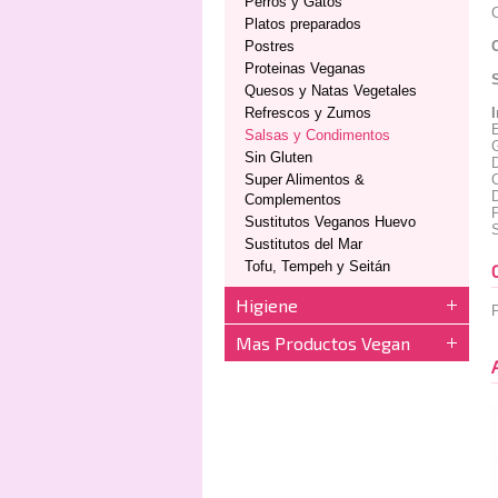
Perros y Gatos
C
Platos preparados
Postres
Proteinas Veganas
Quesos y Natas Vegetales
Refrescos y Zumos
Salsas y Condimentos
Sin Gluten
D
Super Alimentos &
C
D
Complementos
P
Sustitutos Veganos Huevo
S
Sustitutos del Mar
Tofu, Tempeh y Seitán
Higiene
P
Mas Productos Vegan