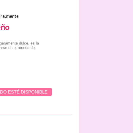
oralmente
eño
igeramente dulce, es la
iarse en el mundo del
DO ESTÉ DISPONIBLE