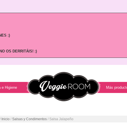
ES :)
O OS DERRITÁIS! :)
 e Higiene
Más product
/
Inicio
/
Salsas y Condimentos
/ Salsa Jalapeño