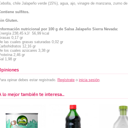
ebolla, chile Jalapeño verde (15%), agua, ajo, vinagre de manzana, zumo de 
Contiene sulfitos.
Sin Gluten.
Información nutricional por 100 g de Salsa Jalapeño Sierra Nevada:
Energía 238,45 kJ/ 56,99 kcal
Grasas 0,17 gr
e las cuales grasas saturadas 0,02 gr
arbohidratos 12,16 gr
e los cuales azúcares 3,38 gr
roteína 2,46 gr
al 1,98 gr
Opiniones
ara opinar debes estar registrado.
Regístrate
o
inicia sesión
.
A lo mejor también te interesa...