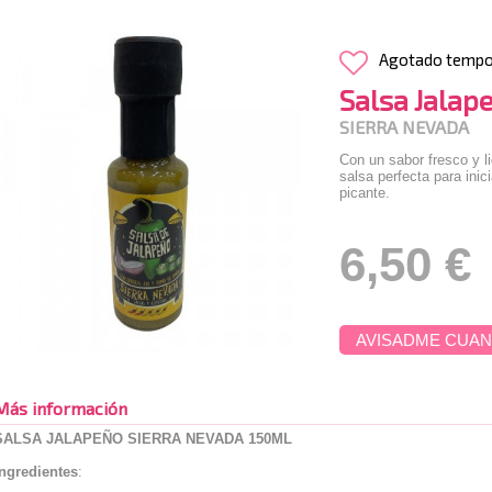
Agotado temp
Salsa Jalap
SIERRA NEVADA
Con un sabor fresco y l
salsa perfecta para inic
picante.
6,50 €
AVISADME CUAN
Más información
SALSA JALAPEÑO SIERRA NEVADA 150ML
Ingredientes
: