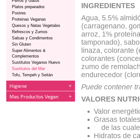
Perros y Gatos
INGREDIENTES
Platos preparados
Postres
Agua, 5.5% almidó
Proteinas Veganas
(carragenano, gom
Quesos y Natas Vegetales
Refrescos y Zumos
arroz, 1% proteína
Salsas y Condimentos
tamponado), sabor
Sin Gluten
linaza, colorante 
Super Alimentos &
Complementos
colorantes (conce
Sustitutos Veganos Huevo
zumo de remolacha 
Sustitutos del Mar
endurecedor (clor
Tofu, Tempeh y Seitán
Higiene
Puede contener tr
Mas Productos Vegan
VALORES NUTRI
Valor energéti
Grasas totales
de las cuales
Hidratos de ca