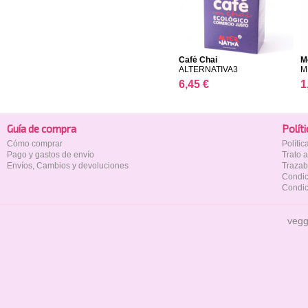
Café Chai
M
ALTERNATIVA3
M
6,45 €
1
Guía de compra
Polí­t
Cómo comprar
Políti
Pago y gastos de envío
Trato 
Envíos, Cambios y devoluciones
Trazab
Condic
Condic
vegg