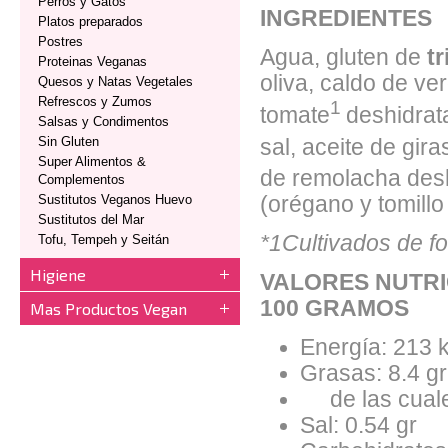
Perros y Gatos
INGREDIENTES
Platos preparados
Postres
Agua, gluten de
tr
Proteinas Veganas
oliva, caldo de ve
Quesos y Natas Vegetales
Refrescos y Zumos
1
tomate
deshidrat
Salsas y Condimentos
Sin Gluten
sal, aceite de gira
Super Alimentos &
de remolacha desh
Complementos
(orégano y tomillo 
Sustitutos Veganos Huevo
Sustitutos del Mar
*1Cultivados de f
Tofu, Tempeh y Seitán
Higiene
VALORES NUTRI
100 GRAMOS
Mas Productos Vegan
Energía: 213 
Grasas: 8.4 gr
de las cuales
Sal: 0.54 gr