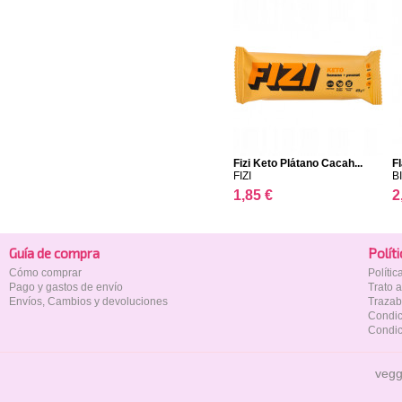
Fizi Keto Plátano Cacah...
F
FIZI
B
1,85 €
2
Guía de compra
Polí­t
Cómo comprar
Políti
Pago y gastos de envío
Trato 
Envíos, Cambios y devoluciones
Trazab
Condic
Condic
vegg