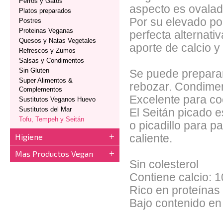
Perros y Gatos
aspecto es ovalado
Platos preparados
Por su elevado por
Postres
Proteinas Veganas
perfecta alternati
Quesos y Natas Vegetales
aporte de calcio y
Refrescos y Zumos
Salsas y Condimentos
Sin Gluten
Se puede preparar 
Super Alimentos &
rebozar. Condimen
Complementos
Excelente para co
Sustitutos Veganos Huevo
Sustitutos del Mar
El Seitán picado e
Tofu, Tempeh y Seitán
o picadillo para 
Higiene
caliente.
Mas Productos Vegan
Sin colesterol
Contiene calcio:
Rico en proteína
Bajo contenido en