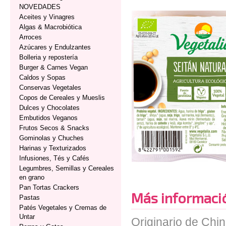
NOVEDADES
Aceites y Vinagres
Algas & Macrobiótica
Arroces
Azúcares y Endulzantes
Bolleria y repostería
Burger & Carnes Vegan
Caldos y Sopas
Conservas Vegetales
Copos de Cereales y Mueslis
Dulces y Chocolates
Embutidos Veganos
Frutos Secos & Snacks
Gominolas y Chuches
Harinas y Texturizados
Infusiones, Tés y Cafés
Legumbres, Semillas y Cereales
en grano
Pan Tortas Crackers
Más informaci
Pastas
Patés Vegetales y Cremas de
Untar
Originario de China