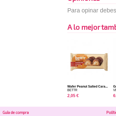
Para opinar debes
A lo mejor tambi
Wafer Peanut Salted Cara...
G
BETTR
V
2,05 €
6
Guía de compra
Polí­t