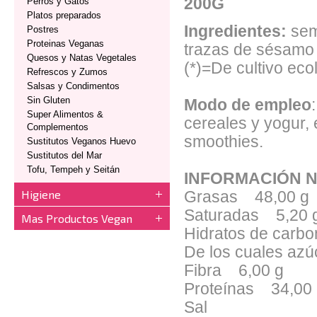
200G
Perros y Gatos
Platos preparados
Ingredientes:
sem
Postres
Proteinas Veganas
trazas de sésamo 
Quesos y Natas Vegetales
(*)=De cultivo eco
Refrescos y Zumos
Salsas y Condimentos
Sin Gluten
Modo de empleo
Super Alimentos &
cereales y yogur,
Complementos
smoothies.
Sustitutos Veganos Huevo
Sustitutos del Mar
Tofu, Tempeh y Seitán
INFORMACIÓN N
Higiene
Grasas 48,00 g
Saturadas 5,20 
Mas Productos Vegan
Hidratos de carb
De los cuales az
Fibra 6,00 g
Proteínas 34,00
Sal