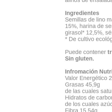
aliños de ensala
Ingredientes
Semillas de lino 
15%, harina de se
girasol* 12,5%, s
* De cultivo ecoló
Puede contener
t
Sin gluten.
Infromación Nutr
Valor Energético 
Grasas 45,9g
de las cuales sat
Hidratos de carbo
de los cuales azú
Fibra 15,54g