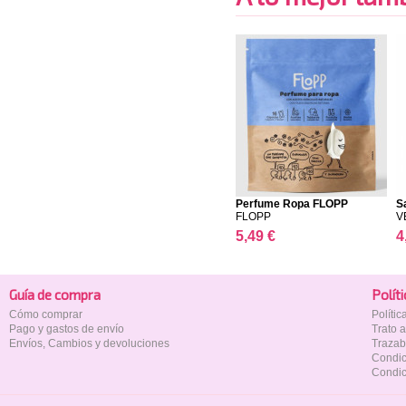
Perfume Ropa FLOPP
S
FLOPP
V
5,49 €
4
Guía de compra
Polí­t
Cómo comprar
Políti
Pago y gastos de envío
Trato 
Envíos, Cambios y devoluciones
Trazab
Condic
Condic