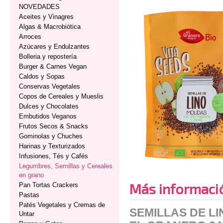
NOVEDADES
Aceites y Vinagres
Algas & Macrobiótica
Arroces
Azúcares y Endulzantes
Bolleria y repostería
Burger & Carnes Vegan
Caldos y Sopas
Conservas Vegetales
Copos de Cereales y Mueslis
Dulces y Chocolates
Embutidos Veganos
Frutos Secos & Snacks
Gominolas y Chuches
Harinas y Texturizados
Infusiones, Tés y Cafés
Legumbres, Semillas y Cereales
en grano
Más informaci
Pan Tortas Crackers
Pastas
Patés Vegetales y Cremas de
SEMILLAS DE L
Untar