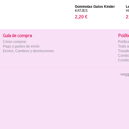
Gominolas Gatos Kinder
L
KATJES
H
2,20 €
2
Guía de compra
Polí­t
Cómo comprar
Políti
Pago y gastos de envío
Trato 
Envíos, Cambios y devoluciones
Trazab
Condic
Condic
vegg