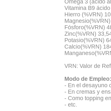
Omega 3 (ácido alf
Vitamina B9 ácido
Hierro (%VRN)
10
Magnesio(%VRN)
Fósforo(%VRN)
4
Zinc(%VRN)
33,5
Potasio(%VRN)
6
Calcio(%VRN)
18
Manganeso(%VR
VRN: Valor de Ref
Modo de Empleo
- En el desayuno 
- En cremas y ens
- Como topping en
- etc.