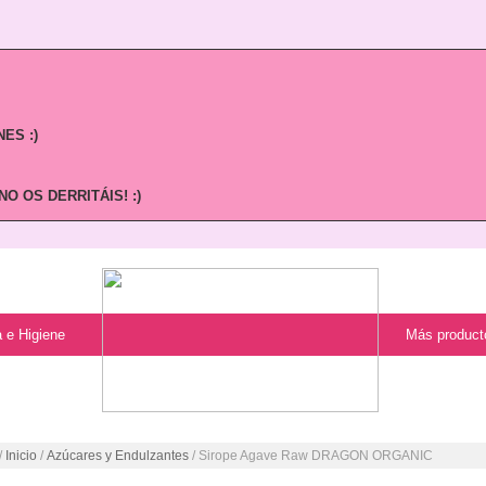
ES :)
O OS DERRITÁIS! :)
 e Higiene
Más product
/
Inicio
/
Azúcares y Endulzantes
/ Sirope Agave Raw DRAGON ORGANIC