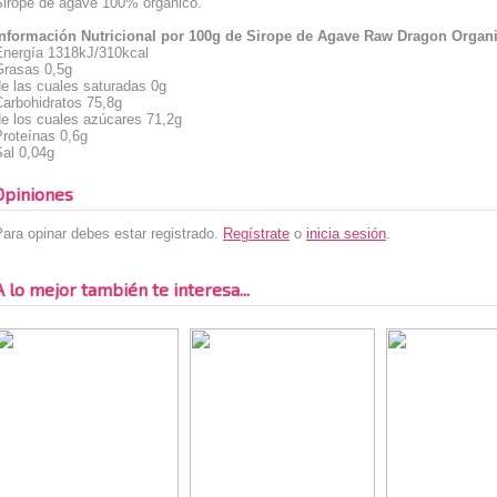
Sirope de agave 100% orgánico.
Información Nutricional por 100g de Sirope de Agave Raw Dragon Organ
Energía 1318kJ/310kcal
Grasas 0,5g
e las cuales saturadas 0g
Carbohidratos 75,8g
de los cuales azúcares 71,2g
Proteínas 0,6g
Sal 0,04g
Opiniones
ara opinar debes estar registrado.
Regístrate
o
inicia sesión
.
A lo mejor también te interesa...