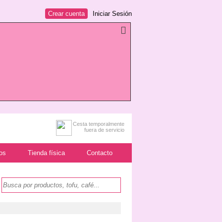
Crear cuenta
Iniciar Sesión
Cesta temporalmente
fuera de servicio
os
Tienda física
Contacto