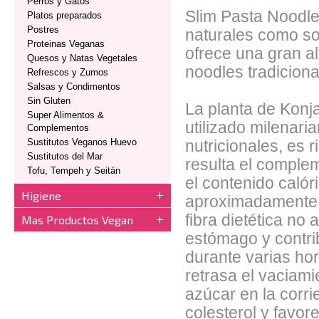
Perros y Gatos
Slim Pasta Noodle
Platos preparados
Postres
naturales como son
Proteinas Veganas
ofrece una gran al
Quesos y Natas Vegetales
noodles tradiciona
Refrescos y Zumos
Salsas y Condimentos
Sin Gluten
La planta de Konj
Super Alimentos &
utilizado milenar
Complementos
Sustitutos Veganos Huevo
nutricionales, es r
Sustitutos del Mar
resulta el comple
Tofu, Tempeh y Seitán
el contenido caló
Higiene
aproximadamente 
fibra dietética no
Mas Productos Vegan
estómago y contri
durante varias ho
retrasa el vaciami
azúcar en la corri
colesterol y favorec