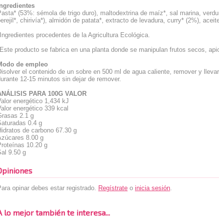
Ingredientes
asta* (53%: sémola de trigo duro), maltodextrina de maíz*, sal marina, verdur
erejil*, chirivía*), almidón de patata*, extracto de levadura, curry* (2%), ace
Ingredientes procedentes de la Agricultura Ecológica.
Este producto se fabrica en una planta donde se manipulan frutos secos, api
Modo de empleo
isolver el contenido de un sobre en 500 ml de agua caliente, remover y lleva
urante 12-15 minutos sin dejar de remover.
ANÁLISIS PARA 100G
VALOR
alor energético
1,434 kJ
alor energético
339 kcal
Grasas
2.1 g
Saturadas
0.4 g
Hidratos de carbono
67.30 g
Azúcares
8.00 g
Proteínas
10.20 g
Sal
9.50 g
Opiniones
ara opinar debes estar registrado.
Regístrate
o
inicia sesión
.
A lo mejor también te interesa...