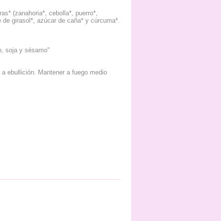
as* (zanahoria*, cebolla*, puerro*,
ite de girasol*, azúcar de caña* y cúrcuma*.
o, soja y sésamo"
r a ebullición. Mantener a fuego medio