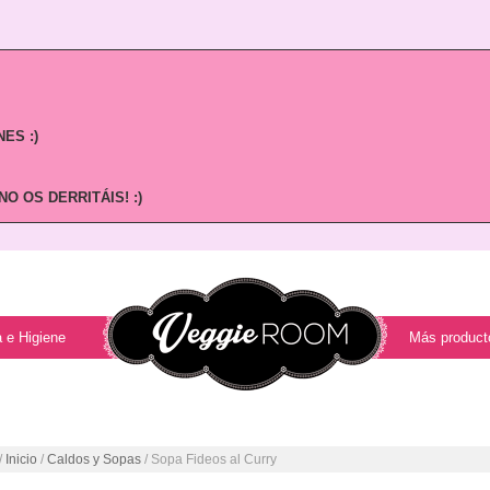
ES :)
O OS DERRITÁIS! :)
 e Higiene
Más product
/
Inicio
/
Caldos y Sopas
/ Sopa Fideos al Curry