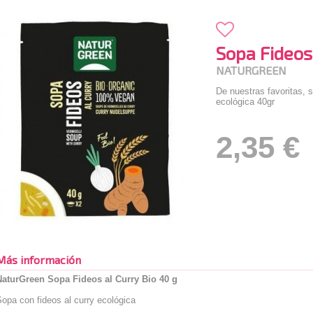
Sopa Fideos
NATURGREEN
De nuestras favoritas, s
ecológica 40gr
2,35 €
Más información
NaturGreen Sopa Fideos al Curry Bio 40 g
opa con fideos al curry ecológica