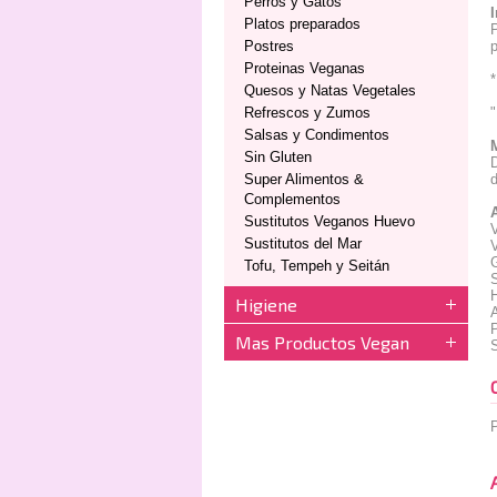
Perros y Gatos
Platos preparados
P
Postres
p
Proteinas Veganas
*
Quesos y Natas Vegetales
Refrescos y Zumos
"
Salsas y Condimentos
Sin Gluten
D
Super Alimentos &
d
Complementos
Sustitutos Veganos Huevo
V
Sustitutos del Mar
V
Tofu, Tempeh y Seitán
Higiene
Mas Productos Vegan
P