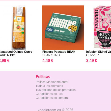
Espagueti Quinoa Curry
Fingers Pescado BEAN
Infusion Skinni Van
STA...
JARDIN BIO
BEAN STALK
CUPPER
3,99 €
4,40 €
3,49 €
Polí­ticas
Política Medioambiental
Trato a los animales
Trazabilidad de los productos
Condiciones de uso
Condiciones de compra
veggieroom.es © 2026