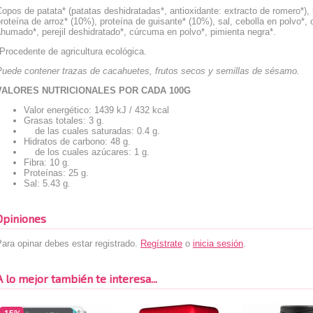
opos de patata* (patatas deshidratadas*, antioxidante: extracto de romero*),
roteína de arroz* (10%), proteína de guisante* (10%), sal, cebolla en polvo*,
humado*, perejil deshidratado*, cúrcuma en polvo*, pimienta negra*.
Procedente de agricultura ecológica.
Puede contener trazas de cacahuetes, frutos secos y semillas de sésamo.
VALORES NUTRICIONALES POR CADA 100G
Valor energético: 1439 kJ / 432 kcal
Grasas totales: 3 g.
de las cuales saturadas: 0.4 g.
Hidratos de carbono: 48 g.
de los cuales azúcares: 1 g.
Fibra: 10 g.
Proteínas: 25 g.
Sal: 5.43 g.
Opiniones
ara opinar debes estar registrado.
Regístrate
o
inicia sesión
.
A lo mejor también te interesa...