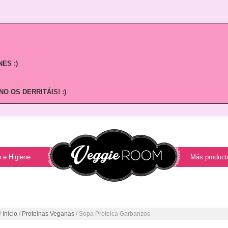
ES :)
O OS DERRITÁIS! :)
 e Higiene
Más product
/
Inicio
/
Proteinas Veganas
/ Sopa Proteica Garbanzos