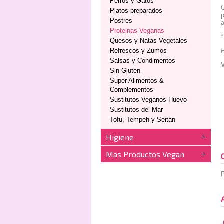
Perros y Gatos
C
Platos preparados
p
Postres
a
Proteinas Veganas
*
Quesos y Natas Vegetales
Refrescos y Zumos
Salsas y Condimentos
Sin Gluten
Super Alimentos &
Complementos
Sustitutos Veganos Huevo
Sustitutos del Mar
Tofu, Tempeh y Seitán
Higiene
Mas Productos Vegan
P