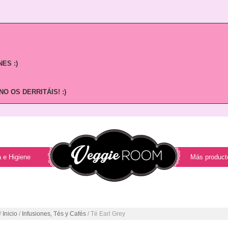
ES :)
O OS DERRITÁIS! :)
 e Higiene
Más product
/
Inicio
/
Infusiones, Tés y Cafés
/ Té Earl Grey