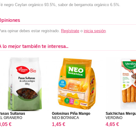
Té negro Ceylan orgánico 93.5%, sabor de bergamota orgánico 6.5%.
Opiniones
ara opinar debes estar registrado.
Regístrate
o
inicia sesión
.
A lo mejor también te interesa...
Pasas Sultanas
Golosinas Piña Mango
Salchichas Merg
EL GRANERO
NEO BOTANICA
VERDINO
3,05 €
1,45 €
4,65 €