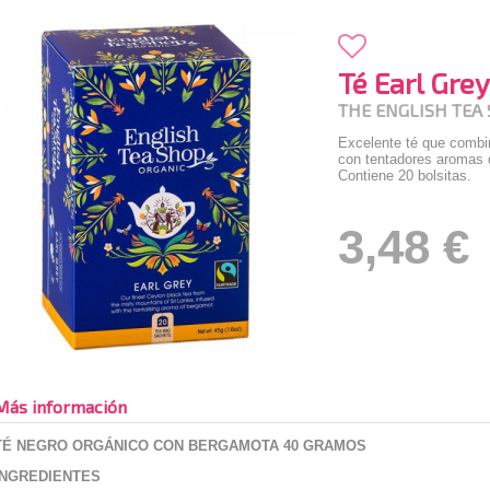
Té Earl Grey
THE ENGLISH TEA
Excelente té que combin
con tentadores aromas 
Contiene 20 bolsitas.
3,48 €
Más información
TÉ NEGRO ORGÁNICO CON BERGAMOTA 40 GRAMOS
INGREDIENTES