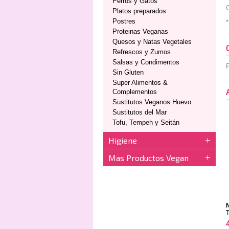
Perros y Gatos
C
Platos preparados
Postres
*
Proteinas Veganas
Quesos y Natas Vegetales
Refrescos y Zumos
Salsas y Condimentos
P
Sin Gluten
Super Alimentos &
Complementos
Sustitutos Veganos Huevo
Sustitutos del Mar
Tofu, Tempeh y Seitán
Higiene
Mas Productos Vegan
N