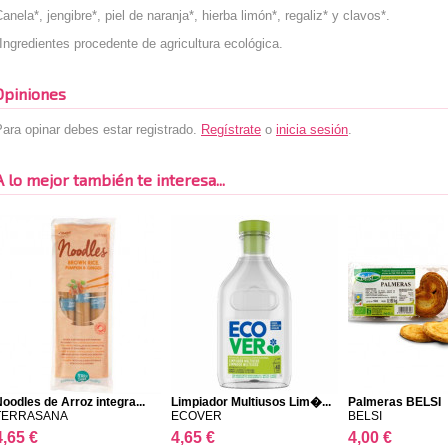
anela*, jengibre*, piel de naranja*, hierba limón*, regaliz* y clavos*.
Ingredientes procedente de agricultura ecológica.
Opiniones
ara opinar debes estar registrado.
Regístrate
o
inicia sesión
.
A lo mejor también te interesa...
oodles de Arroz integra...
Limpiador Multiusos Lim�...
Palmeras BELSI
TERRASANA
ECOVER
BELSI
4,65 €
4,65 €
4,00 €