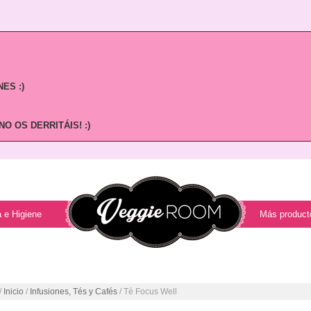
ES :)
O OS DERRITÁIS! :)
 e Higiene
Más product
/
Inicio
/
Infusiones, Tés y Cafés
/ Té Focus Well