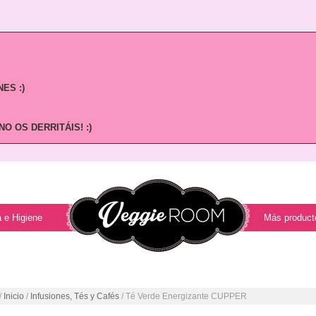
ES :)
O OS DERRITÁIS! :)
 e Higiene
Más product
/
Inicio
/
Infusiones, Tés y Cafés
/ Té Verde Energizante CUPPER