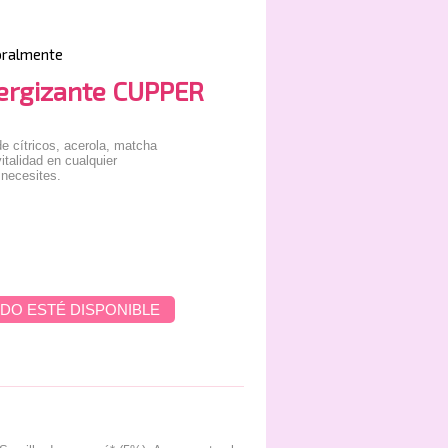
oralmente
nergizante CUPPER
e cítricos, acerola, matcha
italidad en cualquier
 necesites.
DO ESTÉ DISPONIBLE