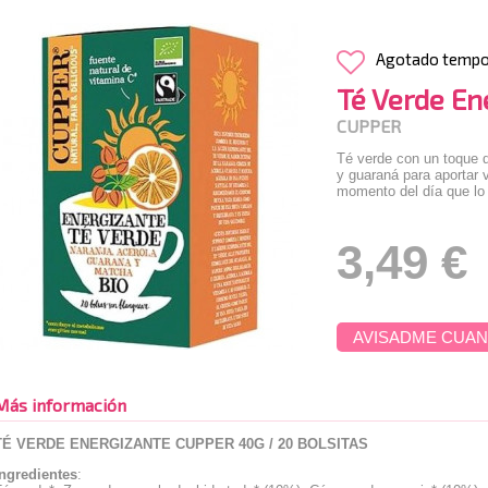
Agotado temp
Té Verde E
CUPPER
Té verde con un toque d
y guaraná para aportar v
momento del día que lo
3,49 €
AVISADME CUAN
Más información
TÉ VERDE ENERGIZANTE CUPPER 40G / 20 BOLSITAS
Ingredientes
: