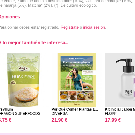
Té verde*, Zumo de acerola deshidratado* (10%), Cáscara de naranja* (10%), 
e naranja (5%), Matcha* (2%). (*)=De cultivo ecológico.
Opiniones
ara opinar debes estar registrado.
Regístrate
o
inicia sesión
.
A lo mejor también te interesa...
Psyllium
Por Qué Comer Plantas E...
Kit Inicial Jabón 
DRAGON SUPERFOODS
DIVERSA
FLOPP
6,75 €
21,90 €
17,99 €