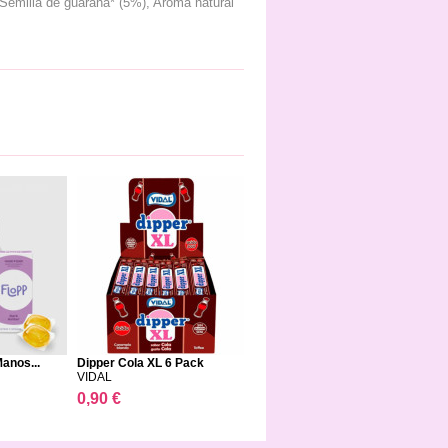
Semilla de guaraná* (5%), Aroma natural
Manos...
Dipper Cola XL 6 Pack
VIDAL
0,90 €