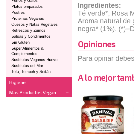
Perros y Gatos
Ingredientes:
Platos preparados
Té verde*, Rosa M
Postres
Proteinas Veganas
Aroma natural de 
Quesos y Natas Vegetales
negra* (1%). (*)=D
Refrescos y Zumos
Salsas y Condimentos
Opiniones
Sin Gluten
Super Alimentos &
Complementos
Para opinar debes
Sustitutos Veganos Huevo
Sustitutos del Mar
Tofu, Tempeh y Seitán
A lo mejor tambi
Higiene
Mas Productos Vegan