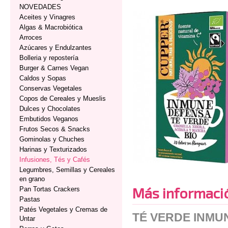
NOVEDADES
Aceites y Vinagres
Algas & Macrobiótica
Arroces
Azúcares y Endulzantes
Bolleria y repostería
Burger & Carnes Vegan
Caldos y Sopas
Conservas Vegetales
Copos de Cereales y Mueslis
Dulces y Chocolates
Embutidos Veganos
Frutos Secos & Snacks
Gominolas y Chuches
Harinas y Texturizados
Infusiones, Tés y Cafés
Legumbres, Semillas y Cereales
en grano
Más informaci
Pan Tortas Crackers
Pastas
Patés Vegetales y Cremas de
TÉ VERDE INMUN
Untar