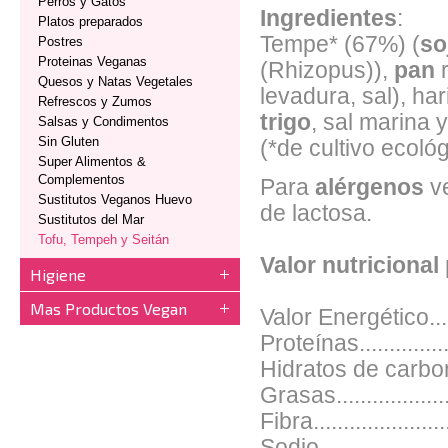
Perros y Gatos
Ingredientes
:
Platos preparados
Tempe* (67%) (
so
Postres
Proteinas Veganas
(Rhizopus)),
pan
Quesos y Natas Vegetales
levadura, sal), ha
Refrescos y Zumos
trigo
, sal marina y
Salsas y Condimentos
Sin Gluten
(*de cultivo ecológ
Super Alimentos &
Complementos
Para
alérgenos
v
Sustitutos Veganos Huevo
de lactosa.
Sustitutos del Mar
Tofu, Tempeh y Seitán
Valor nutricional
Higiene
Mas Productos Vegan
Valor Energético....
Proteínas..............
Hidratos de carbon
Grasas...............
Fibra.....................
Sodio.....................