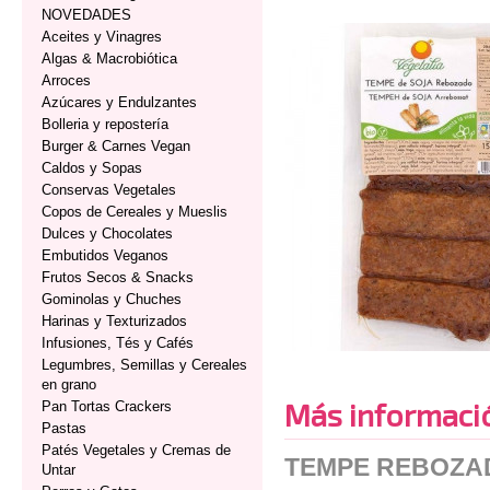
NOVEDADES
Aceites y Vinagres
Algas & Macrobiótica
Arroces
Azúcares y Endulzantes
Bolleria y repostería
Burger & Carnes Vegan
Caldos y Sopas
Conservas Vegetales
Copos de Cereales y Mueslis
Dulces y Chocolates
Embutidos Veganos
Frutos Secos & Snacks
Gominolas y Chuches
Harinas y Texturizados
Infusiones, Tés y Cafés
Legumbres, Semillas y Cereales
en grano
Más informaci
Pan Tortas Crackers
Pastas
Patés Vegetales y Cremas de
TEMPE REBOZAD
Untar