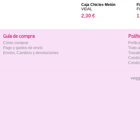
Caja Chicles Melón
F
VIDAL
FI
2,30 €
1
Guía de compra
Polí­t
Cómo comprar
Políti
Pago y gastos de envío
Trato 
Envíos, Cambios y devoluciones
Trazab
Condic
Condic
vegg