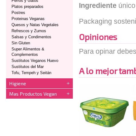
Perros y Gatos
Ingrediente
único
Platos preparados
Postres
Proteinas Veganas
Packaging sosten
Quesos y Natas Vegetales
Refrescos y Zumos
Opiniones
Salsas y Condimentos
Sin Gluten
Super Alimentos &
Para opinar debes
Complementos
Sustitutos Veganos Huevo
Sustitutos del Mar
A lo mejor tambi
Tofu, Tempeh y Seitán
Higiene
Mas Productos Vegan