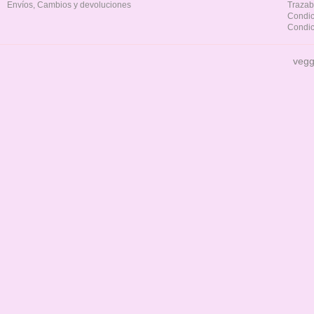
Envíos, Cambios y devoluciones
Trazab
Condic
Condic
vegg