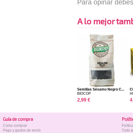
Para opinar debes
A lo mejor tambi
Semillas Sésamo Negro C...
C
BIOCOP
H
2,99 €
4
Guía de compra
Polí­t
Cómo comprar
Políti
Pago y gastos de envío
Trato 