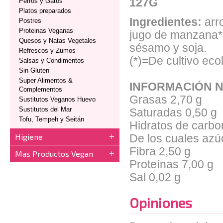
127G
Perros y Gatos
Platos preparados
Ingredientes:
arr
Postres
Proteinas Veganas
jugo de manzana*
Quesos y Natas Vegetales
sésamo y soja.
Refrescos y Zumos
(*)=De cultivo eco
Salsas y Condimentos
Sin Gluten
Super Alimentos &
INFORMACIÓN N
Complementos
Grasas
2,70 g
Sustitutos Veganos Huevo
Sustitutos del Mar
Saturadas
0,50 g
Tofu, Tempeh y Seitán
Hidratos de carbo
Higiene
De los cuales azú
Fibra
2,50 g
Mas Productos Vegan
Proteínas
7,00 g
Sal
0,02 g
Opiniones