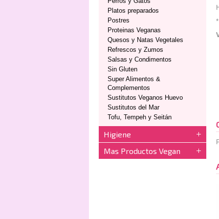
Perros y Gatos
H
Platos preparados
Postres
*
Proteinas Veganas
Quesos y Natas Vegetales
Refrescos y Zumos
Salsas y Condimentos
Sin Gluten
Super Alimentos &
Complementos
Sustitutos Veganos Huevo
Sustitutos del Mar
Tofu, Tempeh y Seitán
Higiene
P
Mas Productos Vegan