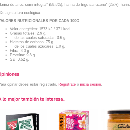
arina de arroz semi-integral* (59.5%), harina de trigo sarraceno* (25%), harin
De agricultura ecológica.
VALORES NUTRICIONALES POR CADA 100G
Valor energético: 1573 kJ / 371 kcal
Grasas totales: 2.9 g.
de las cuales saturadas: 0.6 g.
Hidratos de carbono: 75 g.
de los cuales azúcares: 1.0 g.
Fibra: 3.0 g.
Proteína: 9.8 g.
Sal: 0.52 g.
Opiniones
ara opinar debes estar registrado.
Regístrate
o
inicia sesión
.
A lo mejor también te interesa...