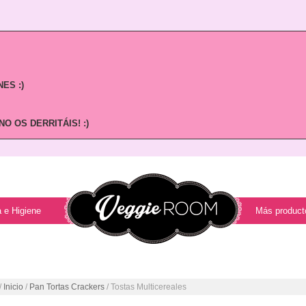
ES :)
O OS DERRITÁIS! :)
 e Higiene
Más product
/
Inicio
/
Pan Tortas Crackers
/ Tostas Multicereales