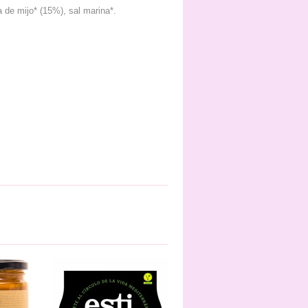
a de mijo* (15%), sal marina*.