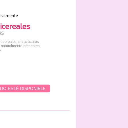
oralmente
icereales
RS
lticereales sin azúcares
 naturalmente presentes.
.
DO ESTÉ DISPONIBLE