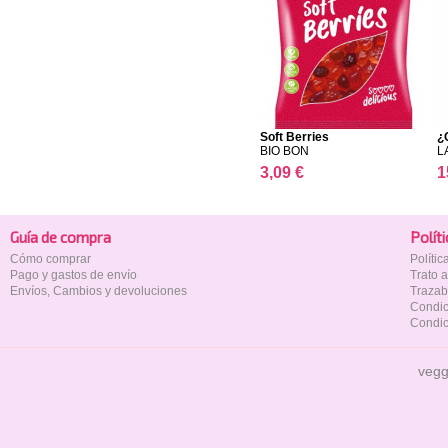
Soft Berries
¿
BIO BON
L
3,09 €
1
Guía de compra
Polí­t
Cómo comprar
Políti
Pago y gastos de envío
Trato 
Envíos, Cambios y devoluciones
Trazab
Condic
Condic
vegg