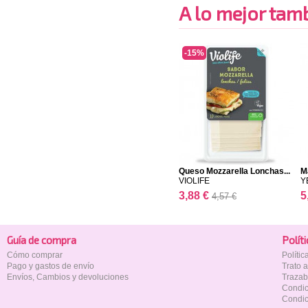
A lo mejor tambi
-15%
Queso Mozzarella Lonchas...
M
VIOLIFE
Y
3,88 €
5
4,57 €
Guía de compra
Polí­t
Cómo comprar
Políti
Pago y gastos de envío
Trato 
Envíos, Cambios y devoluciones
Trazab
Condic
Condic