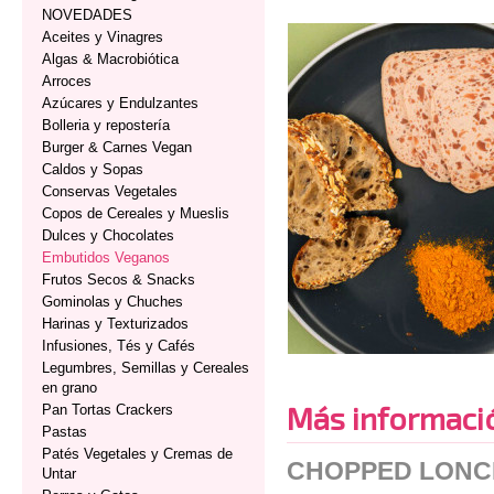
NOVEDADES
Aceites y Vinagres
Algas & Macrobiótica
Arroces
Azúcares y Endulzantes
Bolleria y repostería
Burger & Carnes Vegan
Caldos y Sopas
Conservas Vegetales
Copos de Cereales y Mueslis
Dulces y Chocolates
Embutidos Veganos
Frutos Secos & Snacks
Gominolas y Chuches
Harinas y Texturizados
Infusiones, Tés y Cafés
Legumbres, Semillas y Cereales
en grano
Más informaci
Pan Tortas Crackers
Pastas
Patés Vegetales y Cremas de
CHOPPED LONCH
Untar