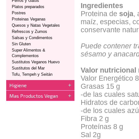
Perros y Gatos
Ingredientes
Platos preparados
Proteina de
soja
,
Postres
Proteinas Veganas
maíz, especias, co
Quesos y Natas Vegetales
conservante natura
Refrescos y Zumos
Salsas y Condimentos
Sin Gluten
Puede contener tr
Super Alimentos &
sésamo y anacard
Complementos
Sustitutos Veganos Huevo
Sustitutos del Mar
Valor nutricional
Tofu, Tempeh y Seitán
Valor Energético
8
Higiene
Grasas
 1
5 g
-de las cuales sat
Mas Productos Vegan
Hidratos de carbo
-de los cuales az
Fibra
2 g
Proteínas
8 g
Sal
2g