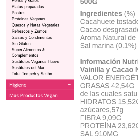
500G
Perros y Gatos
Platos preparados
Ingredientes
(%)
Postres
Proteinas Veganas
Cacahuete tostad
Quesos y Natas Vegetales
Cacao desgrasado
Refrescos y Zumos
Aroma Natural de V
Salsas y Condimentos
Sin Gluten
Sal marina (0.1%)
Super Alimentos &
Complementos
Información Nutr
Sustitutos Veganos Huevo
Sustitutos del Mar
Vainilla y Cacao 
Tofu, Tempeh y Seitán
VALOR ENERGÉT
Higiene
GRASAS 42,54G
de las cuales sat
Mas Productos Vegan
HIDRATOS 15,52
azúcares,57g
FIBRA 9,09G
PROTEÍNA 23,62
SAL 910MG