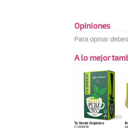
Opiniones
Para opinar debes
A lo mejor tambi
Te Verde Orgánico
B
CUPPER
H