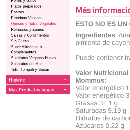
Perros y Gatos
Platos preparados
Más informaci
Postres
Proteinas Veganas
ESTO NO ES UN
Quesos y Natas Vegetales
Refrescos y Zumos
Ingredientes
: An
Salsas y Condimentos
Sin Gluten
pimienta de cayen
Super Alimentos &
Complementos
Puede contener tr
Sustitutos Veganos Huevo
Sustitutos del Mar
Tofu, Tempeh y Seitán
Valor Nutriciona
Higiene
Mommus:
Valor energético 
Mas Productos Vegan
Valor energético 3
Grasas 31.1 g
Saturadas 5.19 g
Hidratos de carbo
Azúcares 0.22 g