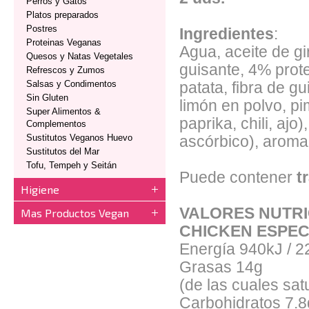
Perros y Gatos
Platos preparados
Postres
Ingredientes
:
Proteinas Veganas
Agua, aceite de g
Quesos y Natas Vegetales
guisante, 4% prote
Refrescos y Zumos
Salsas y Condimentos
patata, fibra de g
Sin Gluten
limón en polvo, pim
Super Alimentos &
paprika, chili, ajo
Complementos
Sustitutos Veganos Huevo
ascórbico), aroma 
Sustitutos del Mar
Tofu, Tempeh y Seitán
Puede contener
t
Higiene
VALORES NUTRIC
Mas Productos Vegan
CHICKEN ESPEC
Energía 940kJ / 2
Grasas 14g
(de las cuales sat
Carbohidratos 7.8