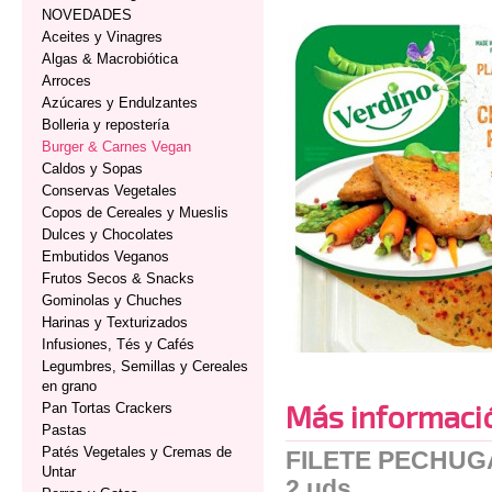
NOVEDADES
Aceites y Vinagres
Algas & Macrobiótica
Arroces
Azúcares y Endulzantes
Bolleria y repostería
Burger & Carnes Vegan
Caldos y Sopas
Conservas Vegetales
Copos de Cereales y Mueslis
Dulces y Chocolates
Embutidos Veganos
Frutos Secos & Snacks
Gominolas y Chuches
Harinas y Texturizados
Infusiones, Tés y Cafés
Legumbres, Semillas y Cereales
en grano
Más informaci
Pan Tortas Crackers
Pastas
Patés Vegetales y Cremas de
FILETE PECHUGA
Untar
2 uds.