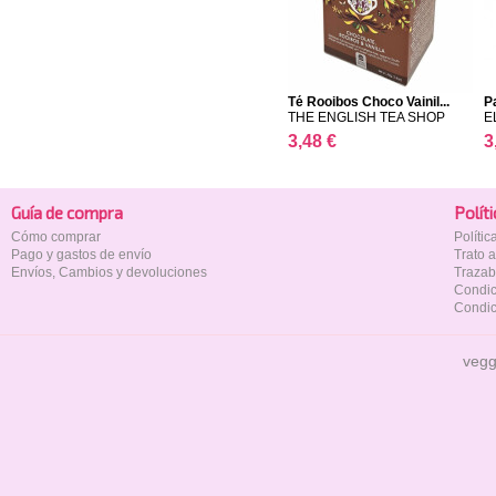
Té Rooibos Choco Vainil...
P
THE ENGLISH TEA SHOP
E
3,48 €
3
Guía de compra
Polí­t
Cómo comprar
Políti
Pago y gastos de envío
Trato 
Envíos, Cambios y devoluciones
Trazab
Condic
Condic
vegg