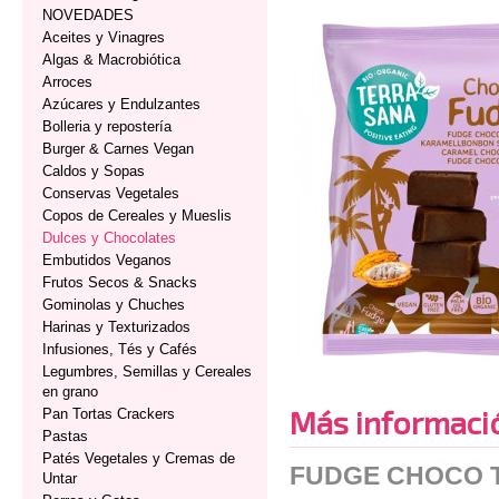
NOVEDADES
Aceites y Vinagres
Algas & Macrobiótica
Arroces
Azúcares y Endulzantes
Bolleria y repostería
Burger & Carnes Vegan
Caldos y Sopas
Conservas Vegetales
Copos de Cereales y Mueslis
Dulces y Chocolates
Embutidos Veganos
Frutos Secos & Snacks
Gominolas y Chuches
Harinas y Texturizados
Infusiones, Tés y Cafés
Legumbres, Semillas y Cereales
en grano
Más informaci
Pan Tortas Crackers
Pastas
Patés Vegetales y Cremas de
FUDGE CHOCO 
Untar