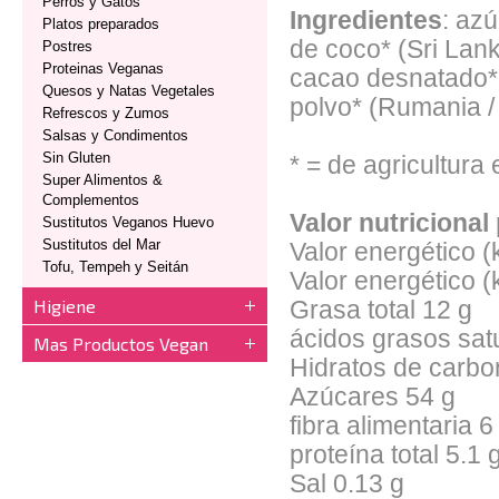
Perros y Gatos
Ingredientes
: azú
Platos preparados
de coco* (Sri Lank
Postres
Proteinas Veganas
cacao desnatado* 
Quesos y Natas Vegetales
polvo* (Rumania /
Refrescos y Zumos
Salsas y Condimentos
Sin Gluten
* = de agricultura
Super Alimentos &
Complementos
Valor nutriciona
Sustitutos Veganos Huevo
Sustitutos del Mar
Valor energético (
Tofu, Tempeh y Seitán
Valor energético (
Higiene
Grasa total 12 g
ácidos grasos sat
Mas Productos Vegan
Hidratos de carbo
Azúcares 54 g
fibra alimentaria 6
proteína total 5.1 
Sal 0.13 g