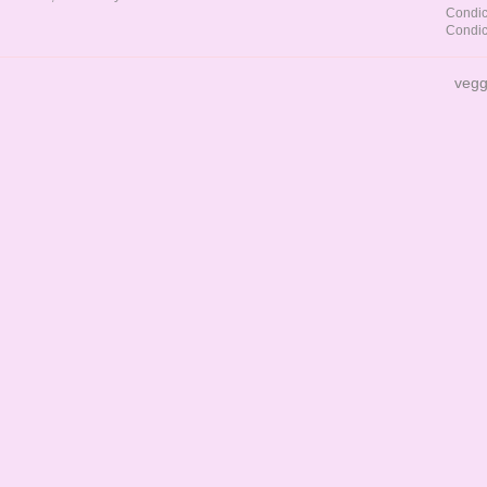
Condic
Condic
vegg