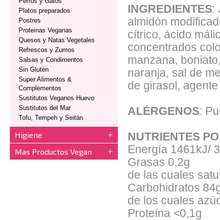
Perros y Gatos
INGREDIENTES
:
Platos preparados
almidón modificado
Postres
Proteinas Veganas
cítrico, ácido máli
Quesos y Natas Vegetales
concentrados colo
Refrescos y Zumos
manzana, boniato,
Salsas y Condimentos
Sin Gluten
naranja, sal de me
Super Alimentos &
de girasol, agente
Complementos
Sustitutos Veganos Huevo
Sustitutos del Mar
ALÉRGENOS
: Pu
Tofu, Tempeh y Seitán
Higiene
NUTRIENTES PO
Energía
1461kJ/ 
Mas Productos Vegan
Grasas
0,2g
de las cuales sat
Carbohidratos
84
de los cuales azú
Proteína
 <
0,1g