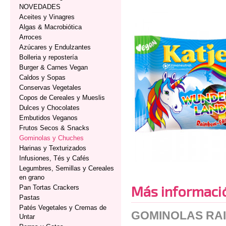
NOVEDADES
Aceites y Vinagres
Algas & Macrobiótica
Arroces
Azúcares y Endulzantes
Bolleria y repostería
Burger & Carnes Vegan
Caldos y Sopas
Conservas Vegetales
Copos de Cereales y Mueslis
Dulces y Chocolates
Embutidos Veganos
Frutos Secos & Snacks
Gominolas y Chuches
Harinas y Texturizados
Infusiones, Tés y Cafés
Legumbres, Semillas y Cereales
en grano
Más informaci
Pan Tortas Crackers
Pastas
Patés Vegetales y Cremas de
GOMINOLAS RA
Untar